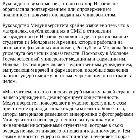
Руководство вуза отмечает, что до сих пор Израиль не
обратился за подтверждением или опровержением
подлинности документов, выданных университетом.
Руководство Медуниверситета крайне озабочено тем, что в
материалах, опубликованных в СМИ в отношении
возбужденного в Израиле уголовного дела против бывших
студентов из Молдовы и Армении, которые работали на
основании фальшивых дипломов, Республика Молдова была
упомянута без четких доказательств. Поскольку в Молдове
Государственный университет медицины и фармации им.
Николая Тестемицану является единственным учреждением,
выпускающим врачей и фармацевтов, подобные заявления
наносят ущерб имиджу не только учреждения, но и стране в
целом.
«Мы считаем, что это наносит ущерб имиджу нашей страны и
нашего учреждения, дезинформирует общественность.
Медуниверситет подозревают в участие преступных схем,
при этом не приводят никаких доказательств. Более того,
авторы материалов размещают видеоролики с фотографиями
Университета и непосредственно с выпускниками и
нынешними иностранными студентами, которые в свою
очередь не имеют никакого отношения к данному делу. Тем
самым наносится ущерб их достоинству и очерняется образ