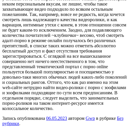
неким персональным вкусам, не лишне, чтобы такое
захватывающее видео подходило по всяким остальным
пожеланиям. Так, например, вовсе не редкость, когда хочется
смотреть лишь надлежащего качества видеоролики, и как
вариация, интимные утехи с конем, в этом отношении совсем
не будет каким-то исключением. Заодно, для подавляющего
количества почитателей ~клубнички~ весомо, чтоб смотреть
адалт-порно в режиме онлайн получалось без различных
препятствий, в списке таких можно отметить абсолютно
бесплатный доступ и факт отсутствия требования
зарегистрироваться. С оглядкой на все вышесказанное
совершенно нет ничего неестественного в том, что
представленный тематический портал с порно online
пользуется большой популярностью и посещаемостью у
довольно-таки многих обычных людей каких-либо поколений
и социальных рангов. Оттого, что как раз именно на этом
web-сайте нетрудно найти видео-ролики с порно с зоофилами
и зоофилками подходящие по сути всем предписаниям. В
отдельном порядке, следует выделить, что занимательных
порно-роликов на таком интернет-ресурсе имеется
колоссальное количество.
Запись опубликована
06.05.2023
автором
Gwp
в рубрике
Без
рубрики
.