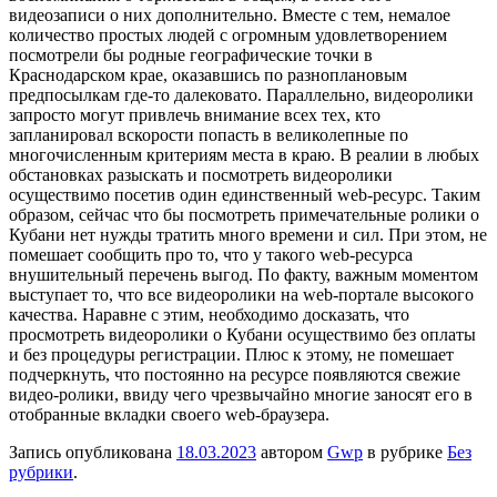
видеозаписи о них дополнительно. Вместе с тем, немалое
количество простых людей с огромным удовлетворением
посмотрели бы родные географические точки в
Краснодарском крае, оказавшись по разноплановым
предпосылкам где-то далековато. Параллельно, видеоролики
запросто могут привлечь внимание всех тех, кто
запланировал вскорости попасть в великолепные по
многочисленным критериям места в краю. В реалии в любых
обстановках разыскать и посмотреть видеоролики
осуществимо посетив один единственный web-ресурс. Таким
образом, сейчас что бы посмотреть примечательные ролики о
Кубани нет нужды тратить много времени и сил. При этом, не
помешает сообщить про то, что у такого web-ресурса
внушительный перечень выгод. По факту, важным моментом
выступает то, что все видеоролики на web-портале высокого
качества. Наравне с этим, необходимо досказать, что
просмотреть видеоролики о Кубани осуществимо без оплаты
и без процедуры регистрации. Плюс к этому, не помешает
подчеркнуть, что постоянно на ресурсе появляются свежие
видео-ролики, ввиду чего чрезвычайно многие заносят его в
отобранные вкладки своего web-браузера.
Запись опубликована
18.03.2023
автором
Gwp
в рубрике
Без
рубрики
.