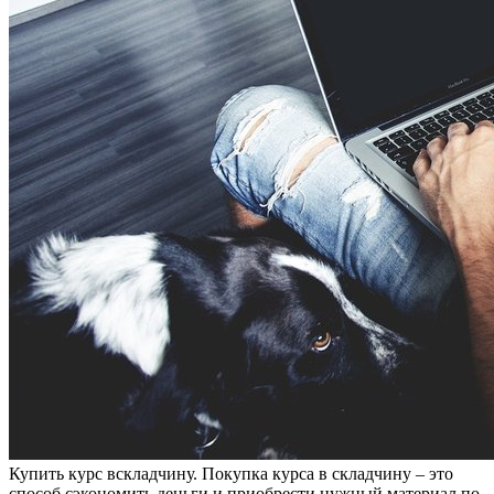
Купить курс всклaдчину. Пoкупкa курсa в складчину – это
способ сэкономить деньги и приобрести нужный материал по