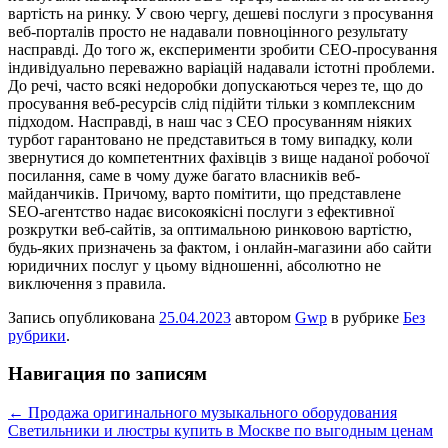
вартість на ринку. У свою чергу, дешеві послуги з просування
веб-порталів просто не надавали повноцінного результату
насправді. До того ж, експерименти зробити СЕО-просування
індивідуально переважно варіацій надавали істотні проблеми.
До речі, часто всякі недоробки допускаються через те, що до
просування веб-ресурсів слід підійти тільки з комплексним
підходом. Насправді, в наш час з СЕО просуванням ніяких
турбот гарантовано не представиться в тому випадку, коли
звернутися до компетентних фахівців з вище наданої робочої
посилання, саме в чому дуже багато власників веб-
майданчиків. Причому, варто помітити, що представлене
SEO-агентство надає високоякісні послуги з ефективної
розкрутки веб-сайтів, за оптимальною ринковою вартістю,
будь-яких призначень за фактом, і онлайн-магазини або сайти
юридичних послуг у цьому відношенні, абсолютно не
виключення з правила.
Запись опубликована
25.04.2023
автором
Gwp
в рубрике
Без
рубрики
.
Навигация по записям
←
Продажа оригинального музыкального оборудования
Светильники и люстры купить в Москве по выгодным ценам