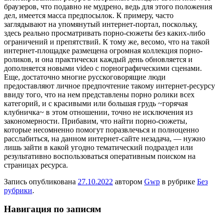
браузеров, что подавно не мудрено, ведь для этого положения
дел, имеется масса предпосылок. К примеру, часто
заглядывают на упомянутый интернет-портал, поскольку,
здесь реально просматривать порно-сюжеты без каких-либо
ограничений и препятствий. К тому же, весомо, что на такой
интернет-площадке размещена огромная коллекция порно-
роликов, и она практически каждый день обновляется и
дополняется новыми video с порнографическими сценами.
Еще, достаточно многие русскоговорящие люди
предоставляют личное предпочтение такому интернет-ресурсу
ввиду того, что на нем представлены порно ролики всех
категорий, и с красивыми или большая грудь ~горячая
клубничка~ в этом отношении, точно не исключения из
закономерности. Прибавим, что найти порно-сюжеты,
которые несомненно помогут поразвлечься и полноценно
расслабиться, на данном интернет-сайте незадача, — нужно
лишь зайти в какой угодно тематический подраздел или
результативно воспользоваться оперативным поиском на
страницах ресурса.
Запись опубликована
27.10.2022
автором
Gwp
в рубрике
Без
рубрики
.
Навигация по записям