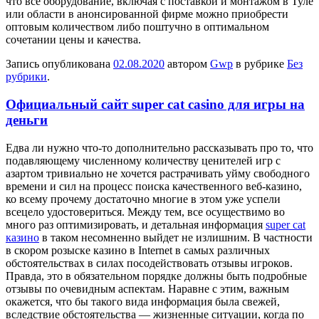
что все оборудование, включая с поставкой и монтажом в Туле
или области в анонсированной фирме можно приобрести
оптовым количеством либо поштучно в оптимальном
сочетании цены и качества.
Запись опубликована
02.08.2020
автором
Gwp
в рубрике
Без
рубрики
.
Официальный сайт super cat casino для игры на
деньги
Eдвa ли нужнo что-то дополнительно рассказывать про то, что
подавляющему численному количеству ценителей игр с
азартом тривиально не хочется растрачивать уйму свободного
времени и сил на процесс поиска качественного веб-казино,
ко всему прочему достаточно многие в этом уже успели
всецело удостовериться. Между тем, все осуществимо во
много раз оптимизировать, и детальная информация
super cat
казино
в таком несомненно выйдет не излишним. В частности
в скором розыске казино в Internet в самых различных
обстоятельствах в силах посодействовать отзывы игроков.
Правда, это в обязательном порядке должны быть подробные
отзывы по очевидным аспектам. Наравне с этим, важным
окажется, что бы такого вида информация была свежей,
вследствие обстоятельства — жизненные ситуации, когда по