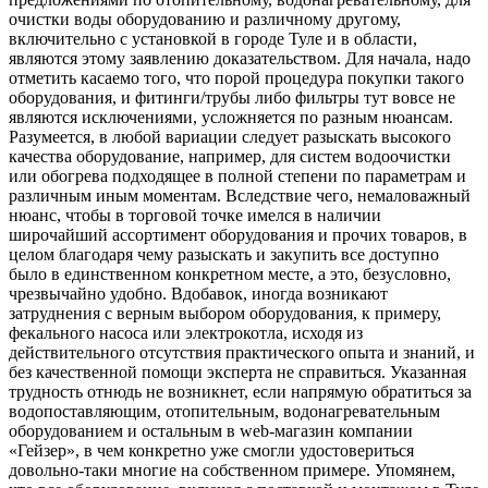
очистки воды оборудованию и различному другому,
включительно с установкой в городе Туле и в области,
являются этому заявлению доказательством. Для начала, надо
отметить касаемо того, что порой процедура покупки такого
оборудования, и фитинги/трубы либо фильтры тут вовсе не
являются исключениями, усложняется по разным нюансам.
Разумеется, в любой вариации следует разыскать высокого
качества оборудование, например, для систем водоочистки
или обогрева подходящее в полной степени по параметрам и
различным иным моментам. Вследствие чего, немаловажный
нюанс, чтобы в торговой точке имелся в наличии
широчайший ассортимент оборудования и прочих товаров, в
целом благодаря чему разыскать и закупить все доступно
было в единственном конкретном месте, а это, безусловно,
чрезвычайно удобно. Вдобавок, иногда возникают
затруднения с верным выбором оборудования, к примеру,
фекального насоса или электрокотла, исходя из
действительного отсутствия практического опыта и знаний, и
без качественной помощи эксперта не справиться. Указанная
трудность отнюдь не возникнет, если напрямую обратиться за
водопоставляющим, отопительным, водонагревательным
оборудованием и остальным в web-магазин компании
«Гейзер», в чем конкретно уже смогли удостовериться
довольно-таки многие на собственном примере. Упомянем,