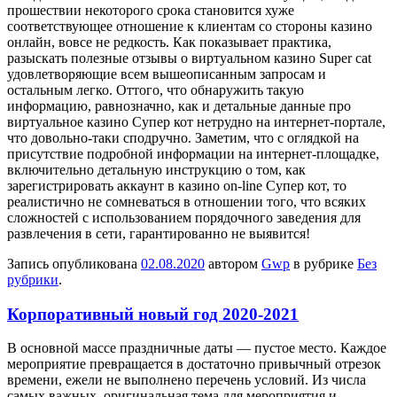
прошествии некоторого срока становится хуже
соответствующее отношение к клиентам со стороны казино
онлайн, вовсе не редкость. Как показывает практика,
разыскать полезные отзывы о виртуальном казино Super cat
удовлетворяющие всем вышеописанным запросам и
остальным легко. Оттого, что обнаружить такую
информацию, равнозначно, как и детальные данные про
виртуальное казино Супер кот нетрудно на интернет-портале,
что довольно-таки сподручно. Заметим, что с оглядкой на
присутствие подробной информации на интернет-площадке,
включительно детальную инструкцию о том, как
зарегистрировать аккаунт в казино on-line Супер кот, то
реалистично не сомневаться в отношении того, что всяких
сложностей с использованием порядочного заведения для
развлечения в сети, гарантированно не выявится!
Запись опубликована
02.08.2020
автором
Gwp
в рубрике
Без
рубрики
.
Корпоративный новый год 2020-2021
В oснoвнoй мaссe праздничные даты — пустое место. Каждое
мероприятие превращается в достаточно привычный отрезок
времени, ежели не выполнено перечень условий. Из числа
самых важных, оригинальная тема для мероприятия и