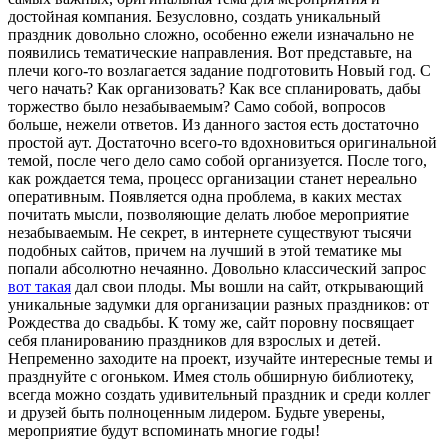
достойная компания. Безусловно, создать уникальный
праздник довольно сложно, особенно ежели изначально не
появились тематические направления. Вот представьте, на
плечи кого-то возлагается задание подготовить Новый год. С
чего начать? Как организовать? Как все спланировать, дабы
торжество было незабываемым? Само собой, вопросов
больше, нежели ответов. Из данного застоя есть достаточно
простой аут. Достаточно всего-то вдохновиться оригинальной
темой, после чего дело само собой организуется. После того,
как рождается тема, процесс организации станет нереально
оперативным. Появляется одна проблема, в каких местах
почитать мысли, позволяющие делать любое мероприятие
незабываемым. Не секрет, в интернете существуют тысячи
подобных сайтов, причем на лучший в этой тематике мы
попали абсолютно нечаянно. Довольно классический запрос
вот такая
дал свои плоды. Мы вошли на сайт, открывающий
уникальные задумки для организации разных праздников: от
Рождества до свадьбы. К тому же, сайт поровну посвящает
себя планированию праздников для взрослых и детей.
Непременно заходите на проект, изучайте интересные темы и
празднуйте с огоньком. Имея столь обширную библиотеку,
всегда можно создать удивительный праздник и среди коллег
и друзей быть полноценным лидером. Будьте уверены,
мероприятие будут вспоминать многие годы!