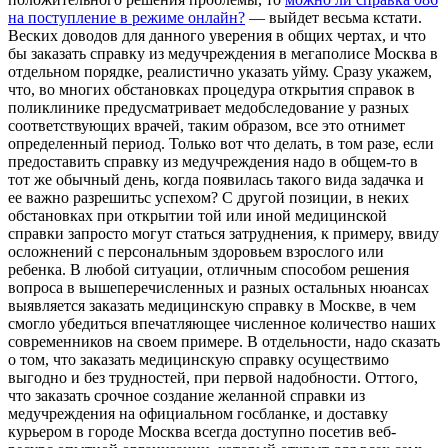
на поступление в режиме онлайн?
— выйдет весьма кстати.
Веских доводов для данного уверения в общих чертах, и что
бы заказать справку из медучреждения в мегаполисе Москва в
отдельном порядке, реалистично указать уйму. Сразу укажем,
что, во многих обстановках процедура открытия справок в
поликлинике предусматривает медобследование у разных
соответствующих врачей, таким образом, все это отнимет
определенный период. Только вот что делать, в том разе, если
предоставить справку из медучреждения надо в общем-то в
тот же обычный день, когда появилась такого вида задачка и
ее важно разрешитьс успехом? С другой позиции, в неких
обстановках при открытии той или иной медицинской
справки запросто могут статься затруднения, к примеру, ввиду
осложнений с персональным здоровьем взрослого или
ребенка. В любой ситуации, отличным способом решения
вопроса в вышеперечисленных и разных остальных нюансах
выявляется заказать медицинскую справку в Москве, в чем
смогло убедиться впечатляющее численное количество наших
современников на своем примере. В отдельности, надо сказать
о том, что заказать медицинскую справку осуществимо
выгодно и без трудностей, при первой надобности. Оттого,
что заказать срочное создание желанной справки из
медучреждения на официальном госбланке, и доставку
курьером в городе Москва всегда доступно посетив веб-