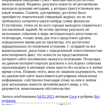
многих людей. Недавно, разузнать новости об автомобилях
выходило разными методами, у которых присутствовали кое-
какие изъяны. Скажем, для примера, доступно было
приобрести тематический глянцевый журнал, но на это
требовалось потратить какую-нибудь сумму финансов.
Естественно, точно не во всех городах выходило справиться с
поставленной задачей. Ко всему прочему разузнать об
актуальных событиях в мире автотранспорта допустимо из
телепередач, только лишь для этого предстояло уделять
определенное время для их просмотра, что достаточно
иррационально по понятным условиям. С оглядкой на все
вышесказанное, допустимо с определенной ответственностью
констатировать факт, что новости на представленном
интернет-сайте несомненно окажутся полезными. Поскольку
на данном интернет-портале разузнать о последних событиях
произошедших в автомире очень просто без оплаты и в любое
время суток. Помимо этого, явно не лишним подчеркнуть, что
на данном веб-сайте выполняются регулярные обновления
информации, собственно благодаря этому на нем в любом
разе актуальные новости автомобильного мира, а это,
разумеется, немаловажное обстоятельство.
Запись опубликована
04.03.2021
автором
Gwp
в рубрике
Без
рубрики
.