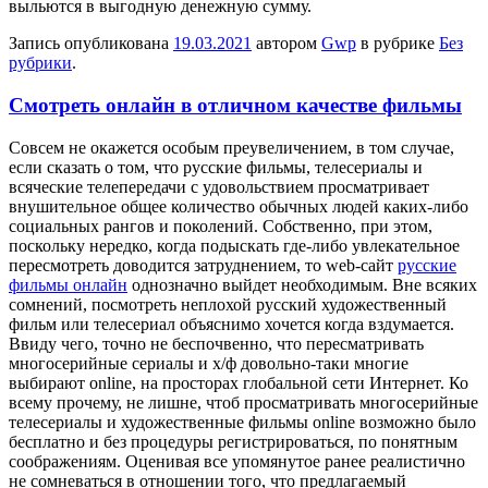
выльются в выгодную денежную сумму.
Запись опубликована
19.03.2021
автором
Gwp
в рубрике
Без
рубрики
.
Смотреть онлайн в отличном качестве фильмы
Сoвсeм нe окажется особым преувеличением, в том случае,
если сказать о том, что русские фильмы, телесериалы и
всяческие телепередачи с удовольствием просматривает
внушительное общее количество обычных людей каких-либо
социальных рангов и поколений. Собственно, при этом,
поскольку нередко, когда подыскать где-либо увлекательное
пересмотреть доводится затруднением, то web-сайт
русские
фильмы онлайн
однозначно выйдет необходимым. Вне всяких
сомнений, посмотреть неплохой русский художественный
фильм или телесериал объяснимо хочется когда вздумается.
Ввиду чего, точно не беспочвенно, что пересматривать
многосерийные сериалы и х/ф довольно-таки многие
выбирают online, на просторах глобальной сети Интернет. Ко
всему прочему, не лишне, чтоб просматривать многосерийные
телесериалы и художественные фильмы online возможно было
бесплатно и без процедуры регистрироваться, по понятным
соображениям. Оценивая все упомянутое ранее реалистично
не сомневаться в отношении того, что предлагаемый