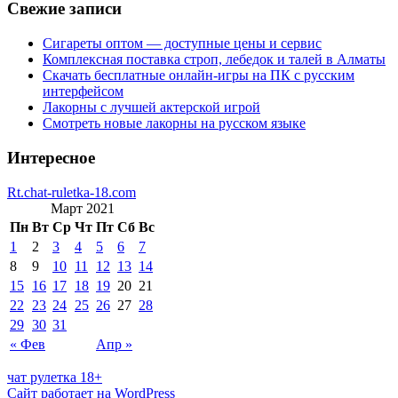
Свежие записи
Сигареты оптом — доступные цены и сервис
Комплексная поставка строп, лебедок и талей в Алматы
Скачать бесплатные онлайн-игры на ПК с русским
интерфейсом
Лакорны с лучшей актерской игрой
Смотреть новые лакорны на русском языке
Интересное
Rt.chat-ruletka-18.com
Март 2021
Пн
Вт
Ср
Чт
Пт
Сб
Вс
1
2
3
4
5
6
7
8
9
10
11
12
13
14
15
16
17
18
19
20
21
22
23
24
25
26
27
28
29
30
31
« Фев
Апр »
чат рулетка 18+
Сайт работает на WordPress