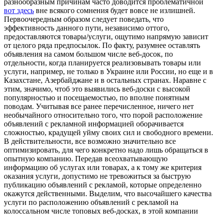
разнообразным причинам часто доводится проблематичной
вот здесь
вне всякого сомнения будет вовсе не излишней.
Первоочередным образом следует поведать, что
эффективность данного пути, независимо оттого,
предоставляются товары/услуги, ощутимо напрямую зависит
от целого ряда предпосылок. По факту, разумнее оставлять
объявления на самом большом числе веб-досок, по
отдельности, когда планируется реализовывать товары или
услуги, например, не только в Украине или России, но еще и в
Казахстане, Азербайджане и в остальных странах. Наравне с
этим, значимо, чтоб это выявились веб-доски с высокой
популярностью и посещаемостью, по вполне понятным
поводам. Учитывая все ранее перечисленное, ничего нет
необычайного относительно того, что порой расположение
объявлений с рекламной информацией оборачивается
сложностью, крадущей уйму своих сил и свободного времени.
В действительности, все возможно значительно все
оптимизировать, для чего конкретно надо лишь обращаться в
опытную компанию. Передав всеохватывающую
информацию об услугах или товарах, а к тому же критерия
оказания услуги, допустимо не тревожиться за быструю
публикацию объявлений с рекламой, которые определенно
окажутся действенными. Выделим, что высочайшего качества
услуги по расположению объявлений с рекламой на
колоссальном числе топовых веб-досках, в этой компании