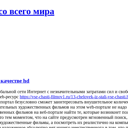
со всего мира
 качестве hd
альной сети Интернет с незначительными затратами сил и своб
eb-ресурс
https://vse-chasti-filmov1.ru/13-chelovek-iz-stali-vse-chasti.
ой портал безусловно сможет заинтересовать внушительное колич
ательных художественных фильмов на этом web-портале не надо с
венных фильмов на веб-портале найти те, которые возникнет по
о тем моментом, что на сайте предусмотрен мгновенный поиск, 
художественные фильмы, а посмотреть их реалистично на компью
е изложенное абсолютно нет ничего неестественного в том, что 