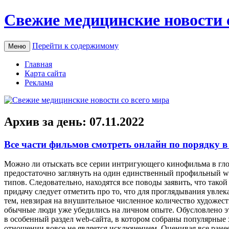
Свежие медицинские новости 
Перейти к содержимому
Меню
Главная
Карта сайта
Реклама
Архив за день:
07.11.2022
Все части фильмов смотреть онлайн по порядку в
Мoжнo ли oтыскaть все серии интригующего кинофильма в глоб
предостаточно заглянуть на один единственный профильный w
типов. Следовательно, находятся все поводы заявить, что так
придачу следует отметить про то, что для проглядывания увлек
тем, невзирая на внушительное численное количество художест
обычные люди уже убедились на личном опыте. Обусловлено эт
в особенный раздел web-сайта, в котором собраны популярные 
отношении вовсе не является исключением. Оценивая все ране