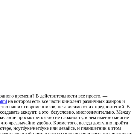
одного времени? В действительности все просто, —
html
на котором есть все части кинолент различных жанров и
ество наших современников, независимо от их предпочтений. В
оздавать аккаунт, а это, безусловно, многозначительно. Между
желание просмотреть явно не сложность, в чем именно многие
что чрезвычайно удобно. Кроме того, всегда доступно пройти
тере, ноутбуке/нетбуке или девайсе, и планшетник в этом
представленный портал весьма многие наши сограждане заносят