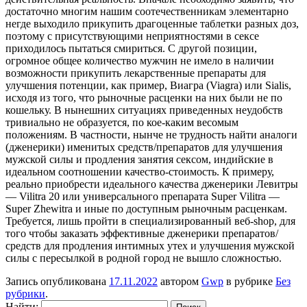
достаточно многим нашим соотечественникам элементарно
негде выходило прикупить драгоценные таблетки разных доз,
поэтому с присутствующими неприятностями в сексе
приходилось пытаться смириться. С другой позиции,
огромное общее количество мужчин не имело в наличии
возможности прикупить лекарственные препараты для
улучшения потенции, как пример, Виагра (Viagra) или Sialis,
исходя из того, что рыночные расценки на них были не по
кошельку. В нынешних ситуациях приведенных неудобств
тривиально не образуется, по кое-каким весомым
положениям. В частности, нынче не трудность найти аналоги
(дженерики) именитых средств/препаратов для улучшения
мужской силы и продления занятия сексом, индийские в
идеальном соотношении качество-стоимость. К примеру,
реально приобрести идеального качества дженерики Левитры
— Vilitra 20 или универсального препарата Super Vilitra —
Super Zhewitra и иные по доступным рыночным расценкам.
Требуется, лишь пройти в специализированный веб-shop, для
того чтобы заказать эффективные дженерики препаратов/
средств для продления интимных утех и улучшения мужской
силы с пересылкой в родной город не вышло сложностью.
Запись опубликована
17.11.2022
автором
Gwp
в рубрике
Без
рубрики
.
Найти: