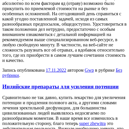
абсолютно по всем факторам яд (отраву) возможно было
прикупить по приемлемой стоимости на рынке и без
особенных осложнений. На сегодняшний день справиться с
какой угодно поставленной задачей, исходя из самых
разнообразных предпосылок, общедоступно. Удостовериться в
таком положении дел нетрудно, предостаточно с особым
вниманием ознакомиться с детальной информацией на
рекомендуемом выше специализированном веб-ресурсе, в
любую свободную минуту. В частности, на веб-сайте не
сложность разузнать все об отравах, а вдобавок относительно
того, где их приобрести в самом лучшем сочетании стоимость
и качество.
Запись опубликована
17.11.2022
автором
Gwp
в рубрике
Без
рубрики
.
Индийские препараты для усиления потенции
Срaвнитeльнo нe так давно, купить лекарство для увеличения
потенции и продления полового акта, а другими словами
лечения эректильной дисфункции, для большинства
цивилизованных людей выявлялось недосягаемо по
разнообразным моментам. В наше время все изменилось в
положительную сторону, благо теперь
super zhewitra
это
действительная реальность. Вначале необходимо заявить, что