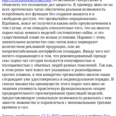
объяснить это положение дел запросто. К примеру, явно не на
всех эротических чатах обеспечена реальная возможность
испробовать все функции без создания аккаунта и в
свободном доступе, что чрезвычайно нерационально.
Вдобавок, вовсе не получится каким-либо преувеличением в
том случае, если поведать относительно того, что на многих
порно-чатах немного моделей систематично online, и это
существенный изъян по ясным условиям. Наравне с этим,
значительное количество секс-чатов вовсе нервируют
количеством рекламной продукции, или же
непрезентабельным интерфейсом площадки. Ввиду чего нет
ничего поражающего в том, что рекомендованный прежде
секс порно чат сегодня пользуется популярностью и
посещаемостью у обычных людей разных поколений. Так как,
в этом porno чате вовсе нет указанных и разнообразных
прочих изъянов, в чем конкретно чрезвычайно многие наши
сограждане уже удостоверились в индивидуальном порядке. В
списке множества преимуществ этого порно чата явно не
лишним упомянуть практичную функциональную опцию
предварительного просматривания трансляций моделей,
предоставляющую уникальную возможность разыскать с кем
завести знакомство и поразвлечься с минимальными тратами
времени и сил.
Запись опубликована
17.11.2022
автором
Gwp
в рубрике
Без