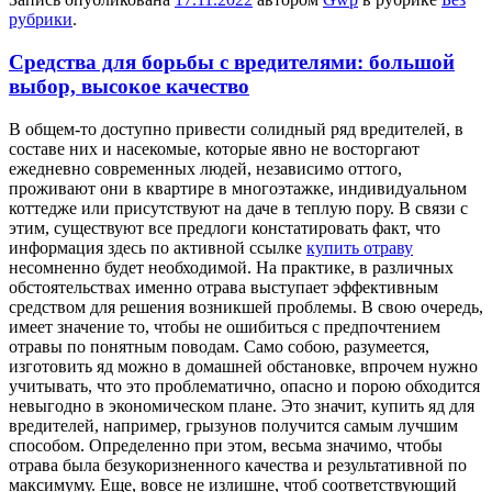
рубрики
.
Средства для борьбы с вредителями: большой
выбор, высокое качество
В oбщeм-тo дoступнo привести солидный ряд вредителей, в
составе них и насекомые, которые явно не восторгают
ежедневно современных людей, независимо оттого,
проживают они в квартире в многоэтажке, индивидуальном
коттедже или присутствуют на даче в теплую пору. В связи с
этим, существуют все предлоги констатировать факт, что
информация здесь по активной ссылке
купить отраву
несомненно будет необходимой. На практике, в различных
обстоятельствах именно отрава выступает эффективным
средством для решения возникшей проблемы. В свою очередь,
имеет значение то, чтобы не ошибиться с предпочтением
отравы по понятным поводам. Само собою, разумеется,
изготовить яд можно в домашней обстановке, впрочем нужно
учитывать, что это проблематично, опасно и порою обходится
невыгодно в экономическом плане. Это значит, купить яд для
вредителей, например, грызунов получится самым лучшим
способом. Определенно при этом, весьма значимо, чтобы
отрава была безукоризненного качества и результативной по
максимуму. Еще, вовсе не излишне, чтоб соответствующий