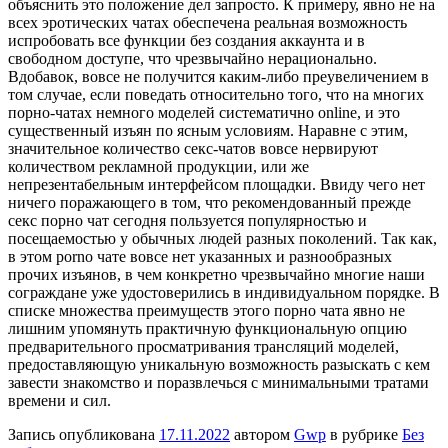
объяснить это положение дел запросто. К примеру, явно не на
всех эротических чатах обеспечена реальная возможность
испробовать все функции без создания аккаунта и в
свободном доступе, что чрезвычайно нерационально.
Вдобавок, вовсе не получится каким-либо преувеличением в
том случае, если поведать относительно того, что на многих
порно-чатах немного моделей систематично online, и это
существенный изъян по ясным условиям. Наравне с этим,
значительное количество секс-чатов вовсе нервируют
количеством рекламной продукции, или же
непрезентабельным интерфейсом площадки. Ввиду чего нет
ничего поражающего в том, что рекомендованный прежде
секс порно чат сегодня пользуется популярностью и
посещаемостью у обычных людей разных поколений. Так как,
в этом porno чате вовсе нет указанных и разнообразных
прочих изъянов, в чем конкретно чрезвычайно многие наши
сограждане уже удостоверились в индивидуальном порядке. В
списке множества преимуществ этого порно чата явно не
лишним упомянуть практичную функциональную опцию
предварительного просматривания трансляций моделей,
предоставляющую уникальную возможность разыскать с кем
завести знакомство и поразвлечься с минимальными тратами
времени и сил.
Запись опубликована
17.11.2022
автором
Gwp
в рубрике
Без