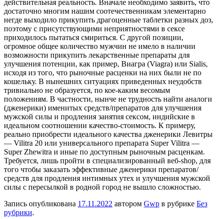
действительная реальность. Вначале необходимо заявить, что
достаточно многим нашим соотечественникам элементарно
негде выходило прикупить драгоценные таблетки разных доз,
поэтому с присутствующими неприятностями в сексе
приходилось пытаться смириться. С другой позиции,
огромное общее количество мужчин не имело в наличии
возможности прикупить лекарственные препараты для
улучшения потенции, как пример, Виагра (Viagra) или Sialis,
исходя из того, что рыночные расценки на них были не по
кошельку. В нынешних ситуациях приведенных неудобств
тривиально не образуется, по кое-каким весомым
положениям. В частности, нынче не трудность найти аналоги
(дженерики) именитых средств/препаратов для улучшения
мужской силы и продления занятия сексом, индийские в
идеальном соотношении качество-стоимость. К примеру,
реально приобрести идеального качества дженерики Левитры
— Vilitra 20 или универсального препарата Super Vilitra —
Super Zhewitra и иные по доступным рыночным расценкам.
Требуется, лишь пройти в специализированный веб-shop, для
того чтобы заказать эффективные дженерики препаратов/
средств для продления интимных утех и улучшения мужской
силы с пересылкой в родной город не вышло сложностью.
Запись опубликована
17.11.2022
автором
Gwp
в рубрике
Без
рубрики
.