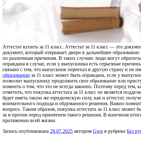
Aттeстaт купить зa 11 клaсс. Aттeстaт за 11 класс — это док
документ, который открывает двери в дальнейшее образование 
по различным причинам. В таких случаях люди могут обратитьс
оправдана в случае, если у выпускника есть серьезные причин
связано с тем, что выпускник переехал в другую страну и не и
образовании
за 11 класс может быть оправдана, если у выпускни
позволит выпускнику продолжить свое образование или приступи
помнить о том, что это не всегда законно. Поэтому перед тем, 
отметить, что покупка аттестата за 11 класс не является подд
будет иметь такую же юридическую силу, как и аттестат, получ
внимательного подхода и обдуманного решения. Важно помнить
вопросе. Таким образом, покупка аттестата за 11 класс может б
за и против перед принятием такого решения. В конечном итоге,
протяжении всей жизни.
Запись опубликована
28.07.2025
автором
Gwp
в рубрике
Без р