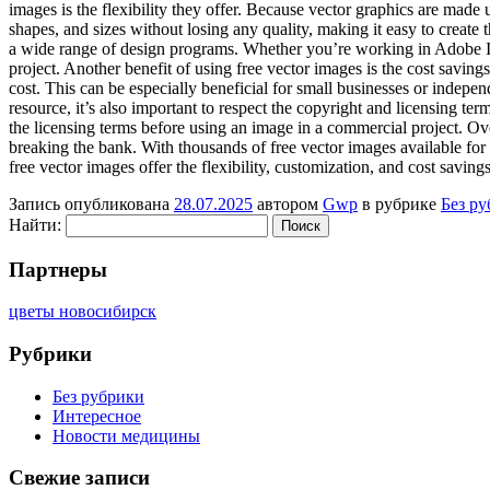
images is the flexibility they offer. Because vector graphics are made
shapes, and sizes without losing any quality, making it easy to create t
a wide range of design programs. Whether you’re working in Adobe Illu
project. Another benefit of using free vector images is the cost savi
cost. This can be especially beneficial for small businesses or indepe
resource, it’s also important to respect the copyright and licensing t
the licensing terms before using an image in a commercial project. Over
breaking the bank. With thousands of free vector images available for d
free vector images offer the flexibility, customization, and cost saving
Запись опубликована
28.07.2025
автором
Gwp
в рубрике
Без р
Найти:
Партнеры
цветы новосибирск
Рубрики
Без рубрики
Интересное
Новости медицины
Свежие записи