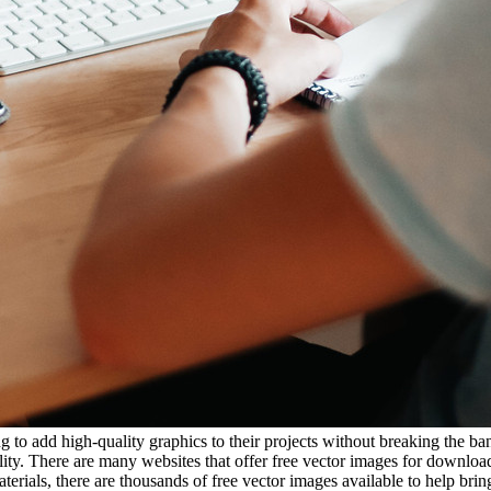
ing to add high-quality graphics to their projects without breaking the 
ity. There are many websites that offer free vector images for download
terials, there are thousands of free vector images available to help bring