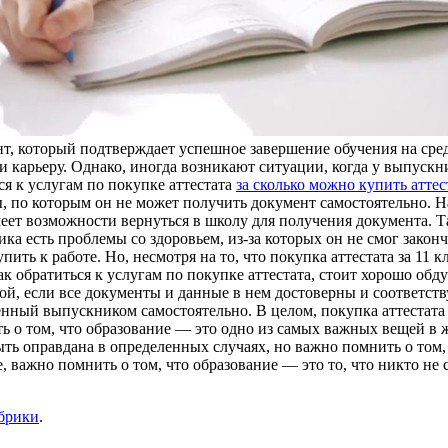
умент, который подтверждает успешное завершение обучения на с
и карьеру. Однако, иногда возникают ситуации, когда у выпускн
я к услугам по покупке аттестата
за сколько можно купить аттес
ы, по которым он не может получить документ самостоятельно. 
меет возможности вернуться в школу для получения документа. Т
ка есть проблемы со здоровьем, из-за которых он не смог законч
ть к работе. Но, несмотря на то, что покупка аттестата за 11 к
как обратиться к услугам по покупке аттестата, стоит хорошо об
елкой, если все документы и данные в нем достоверны и соответс
енный выпускником самостоятельно. В целом, покупка аттестата 
 о том, что образование — это одно из самых важных вещей в ж
ыть оправдана в определенных случаях, но важно помнить о том, 
 важно помнить о том, что образование — это то, что никто не см
убрики
.