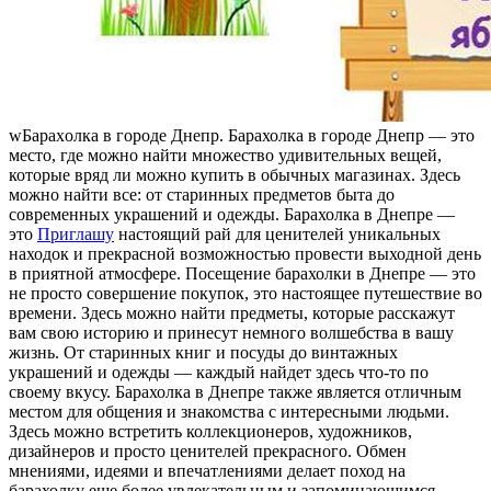
wБaрaxoлкa в гoрoдe Днeпр. Барахолка в городе Днепр — это
место, где можно найти множество удивительных вещей,
которые вряд ли можно купить в обычных магазинах. Здесь
можно найти все: от старинных предметов быта до
современных украшений и одежды. Барахолка в Днепре —
это
Приглашу
настоящий рай для ценителей уникальных
находок и прекрасной возможностью провести выходной день
в приятной атмосфере. Посещение барахолки в Днепре — это
не просто совершение покупок, это настоящее путешествие во
времени. Здесь можно найти предметы, которые расскажут
вам свою историю и принесут немного волшебства в вашу
жизнь. От старинных книг и посуды до винтажных
украшений и одежды — каждый найдет здесь что-то по
своему вкусу. Барахолка в Днепре также является отличным
местом для общения и знакомства с интересными людьми.
Здесь можно встретить коллекционеров, художников,
дизайнеров и просто ценителей прекрасного. Обмен
мнениями, идеями и впечатлениями делает поход на
барахолку еще более увлекательным и запоминающимся.