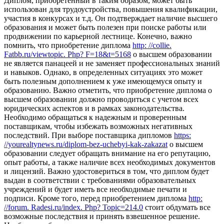
Диплом, приобретенный в таким образом, может быть
использован для трудоустройства, повышения квалификации,
участия в конкурсах и т.д. Он подтверждает наличие высшего
образования и может быть полезен при поиске работы или
продвижении по карьерной лестнице. Конечно, важно
помнить, что приобретение диплома
http: //collie.
Fatbb.ru/viewtopic. Php? F=18&t=5168
о высшем образовании
не является панацеей и не заменяет профессиональных знаний
и навыков. Однако, в определенных ситуациях это может
быть полезным дополнением к уже имеющемуся опыту и
образованию. Важно отметить, что приобретение диплома о
высшем образовании должно проводиться с учетом всех
юридических аспектов и в рамках законодательства.
Необходимо обращаться к надежным и проверенным
поставщикам, чтобы избежать возможных негативных
последствий. При выборе поставщика дипломов
https:
//yourealtynews.ru/diplom-bez-uchebyi-kak-zakazat
о высшем
образовании следует обращать внимание на его репутацию,
опыт работы, а также наличие всех необходимых документов
и лицензий. Важно удостовериться в том, что диплом будет
выдан в соответствии с требованиями образовательных
учреждений и будет иметь все необходимые печати и
подписи. Кроме того, перед приобретением диплома
http:
//forum. Radesi.ru/index. Php? Topic=214.0
стоит обдумать все
возможные последствия и принять взвешенное решение.