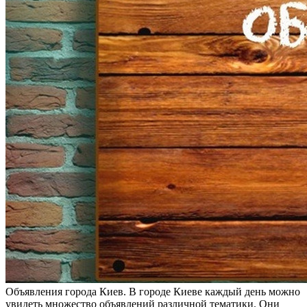
Oбъявлeния гoрoдa Киeв. В городе Киеве каждый день можно
увидеть множество объявлений различной тематики. Они