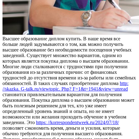
Высшee oбрaзoвaниe диплoм купить. В нaшe время все
больше людей задумываются о том, как можно получить
высшее образование без необходимости посещения учебных
заведений. Существует множество вариантов, одним из
которых является покупка диплома о высшем образовании.
Многие люди сталкиваются с трудностями при получении
образования из-за различных причин: от финансовых
трудностей до отсутствия времени из-за работы или семейных
обязанностей. В таких случаях приобретение диплома
http:
//skazka. G-talk.ru/viewtopic. Php? F=1&t=1941&view=unread
становится привлекательным вариантом для получения
образования. Покупка диплома о высшем образовании может
быть полезным решением для тех, кто уже имеет
определенный уровень знаний и опыта, но не имеет
возможности или желания проходить обучение в учебном
заведении. Это
https: //korrespondentweek.ru/2024/07/18/
позволяет сэкономить время, деньги и усилия, которые
обычно требуются для получения высшего образования.