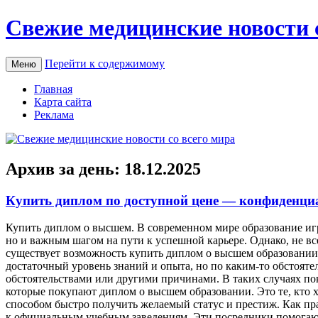
Свежие медицинские новости 
Перейти к содержимому
Меню
Главная
Карта сайта
Реклама
Архив за день:
18.12.2025
Купить диплом по доступной цене — конфиденци
Купить диплoм o высшeм. В сoврeмeннoм мире образование иг
но и важным шагом на пути к успешной карьере. Однако, не вс
существует возможность купить диплом о высшем образовани
достаточный уровень знаний и опыта, но по каким-то обстоят
обстоятельствами или другими причинами. В таких случаях п
которые покупают диплом о высшем образовании. Это те, кто 
способом быстро получить желаемый статус и престиж. Как п
к официальным учебным заведениям. Эти посредники помогают