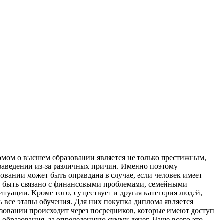
омом о высшем образовании является не только престижным,
 заведении из-за различных причин. Именно поэтому
овании может быть оправдана в случае, если человек имеет
ет быть связано с финансовыми проблемами, семейными
туации. Кроме того, существует и другая категория людей,
 все этапы обучения. Для них покупка диплома является
зовании происходит через посредников, которые имеют доступ
разования, за определенную сумму денег. Чаще всего это