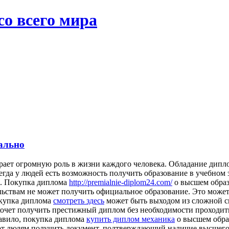
со всего мира
ально
рает огромную роль в жизни каждого человека. Обладание дипл
егда у людей есть возможность получить образование в учебном
и. Покупка диплома
http://premialnie-diplom24.com/
о высшем образ
ельствам не может получить официальное образование. Это мож
окупка диплома
смотреть здесь
может быть выходом из сложной си
хочет получить престижный диплом без необходимости проходить
равило, покупка диплома
купить диплом механика
о высшем обра
 людям получить документ, подтверждающий наличие высшего об