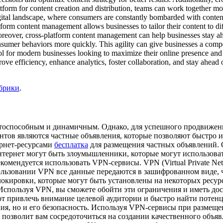
orm for content creation and distribution, teams can work together more 
ital landscape, where consumers are constantly bombarded with content f
tform content management allows businesses to tailor their content to di
oreover, cross-platform content management can help businesses stay a
umer behaviors more quickly. This agility can give businesses a compe
ol for modern businesses looking to maximize their online presence and 
e efficiency, enhance analytics, foster collaboration, and stay ahead of
убрики
.
тоспособным и динамичным. Однако, для успешного продвижения
тов являются частные объявления, которые позволяют быстро 
ернет-ресурсами
бесплатка
для размещения частных объявлений. О
тернет могут быть злоумышленники, которые могут использоват
ендуется использовать VPN-сервисы. VPN (Virtual Private Netw
льзовании VPN все данные передаются в зашифрованном виде, ч
локировки, которые могут быть установлены на некоторых ресу
Используя VPN, вы сможете обойти эти ограничения и иметь дост
ют привлечь внимание целевой аудитории и быстро найти потен
ия, но и его безопасность. Используя VPN-сервисы при размещ
позволит вам сосредоточиться на создании качественного объяв