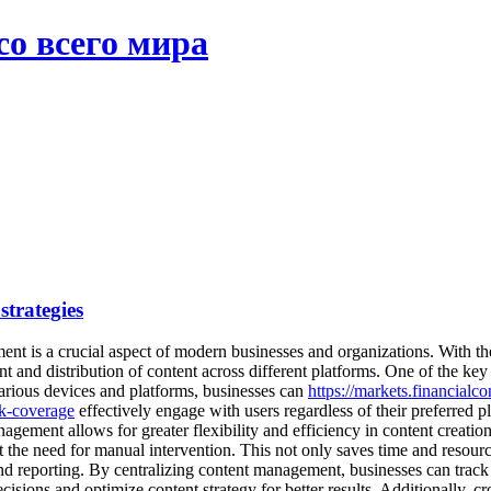
со всего мира
trategies
 is a crucial aspect of modern businesses and organizations. With the 
t and distribution of content across different platforms. One of the key
various devices and platforms, businesses can
https://markets.financial
k-coverage
effectively engage with users regardless of their preferred p
ement allows for greater flexibility and efficiency in content creation 
ut the need for manual intervention. This not only saves time and resou
d reporting. By centralizing content management, businesses can track 
ecisions and optimize content strategy for better results. Additionally,