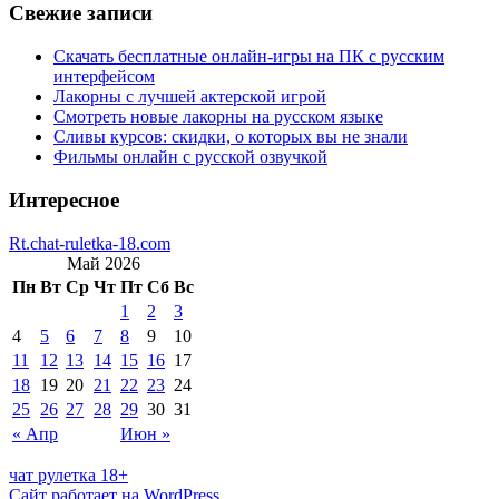
Свежие записи
Скачать бесплатные онлайн-игры на ПК с русским
интерфейсом
Лакорны с лучшей актерской игрой
Смотреть новые лакорны на русском языке
Сливы курсов: скидки, о которых вы не знали
Фильмы онлайн с русской озвучкой
Интересное
Rt.chat-ruletka-18.com
Май 2026
Пн
Вт
Ср
Чт
Пт
Сб
Вс
1
2
3
4
5
6
7
8
9
10
11
12
13
14
15
16
17
18
19
20
21
22
23
24
25
26
27
28
29
30
31
« Апр
Июн »
чат рулетка 18+
Сайт работает на WordPress