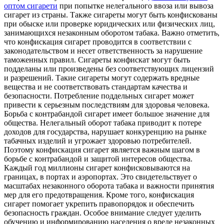
оптом сигарети
при попытке нелегального ввоза или вывоза
сигарет из страны. Также сигареты могут быть конфискованы
при обыске или проверке юридических или физических лиц,
занимающихся незаконным оборотом табака. Важно отметить,
что конфискация сигарет проводится в соответствии с
законодательством и несет ответственность за нарушение
таможенных правил. Сигареты конфискат могут быть
подделаны или произведены без соответствующих лицензий
и разрешений. Такие сигареты могут содержать вредные
вещества и не соответствовать стандартам качества и
безопасности. Потребление поддельных сигарет может
привести к серьезным последствиям для здоровья человека.
Борьба с контрабандой сигарет имеет большое значение для
общества. Нелегальный оборот табака приводит к потере
доходов для государства, нарушает конкуренцию на рынке
табачных изделий и угрожает здоровью потребителей.
Поэтому конфискация сигарет является важным шагом в
борьбе с контрабандой и защитой интересов общества.
Каждый год миллионы сигарет конфисковываются на
границах, в портах и аэропортах. Это свидетельствует о
масштабах незаконного оборота табака и важности принятия
мер для его предотвращения. Кроме того, конфискация
сигарет помогает укрепить правопорядок и обеспечить
безопасность граждан. Особое внимание следует уделить
обучению и информированию населения о вреде незаконных