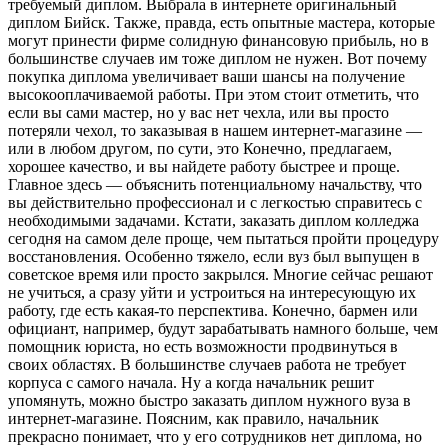
требуемый диплом. Выбрала в интернете оригинальный
диплом Бийск. Также, правда, есть опытные мастера, которые
могут принести фирме солидную финансовую прибыль, но в
большинстве случаев им тоже диплом не нужен. Вот почему
покупка диплома увеличивает ваши шансы на получение
высокооплачиваемой работы. При этом стоит отметить, что
если вы сами мастер, но у вас нет чехла, или вы просто
потеряли чехол, то заказывая в нашем интернет-магазине —
или в любом другом, по сути, это Конечно, предлагаем,
хорошее качество, и вы найдете работу быстрее и проще.
Главное здесь — объяснить потенциальному начальству, что
вы действительно профессионал и с легкостью справитесь с
необходимыми задачами. Кстати, заказать диплом колледжа
сегодня на самом деле проще, чем пытаться пройти процедуру
восстановления. Особенно тяжело, если вуз был выпущен в
советское время или просто закрылся. Многие сейчас решают
не учиться, а сразу уйти и устроиться на интересующую их
работу, где есть какая-то перспектива. Конечно, бармен или
официант, например, будут зарабатывать намного больше, чем
помощник юриста, но есть возможности продвинуться в
своих областях. В большинстве случаев работа не требует
корпуса с самого начала. Ну а когда начальник решит
упомянуть, можно быстро заказать диплом нужного вуза в
интернет-магазине. Поясним, как правило, начальник
прекрасно понимает, что у его сотрудников нет диплома, но