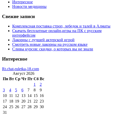
Интересное
Новости медицины
Свежие записи
Комплексная поставка строп, лебедок и талей в Алматы
Скачать бесплатные онлайн-игры на ПК с русским
интерфейсом
Лакорны с лучшей актерской игрой
Смотреть новые лакорны на русском языке
Сливы курсов: скидки, о которых вы не знали
Интересное
Rt.chat-ruletka-18.com
Август 2026
Пн
Вт
Ср
Чт
Пт
Сб
Вс
1
2
3
4
5
6
7
8
9
10
11
12
13
14
15
16
17
18
19
20
21
22
23
24
25
26
27
28
29
30
31