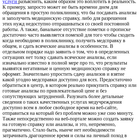
услуги
разъяснить, каким образом это воплотить в реальность.
К примеру, запросто может не быть времени днем для
обращения в простую поликлинику, что бы посдавать анализы
и заполучить медицинскую справку, либо для разрешения
этих нужд недоступно отпрашиваться со своей постоянной
работы. А также, банальное отсутствие пометки о прописке
достаточно часто выявляется помехой для того чтобы сходить
когда необходимо в поликлинику, получить медсправку в
общем, и сдать всяческие анализы в особенности. В
отдельном порядке надо заявить о том, что в определенных
ситуациях нет толку сдавать всяческие анализы, если
изначально известно в полной мере про то, что результаты
выявятся негативные и ценную медицинскую справку не
оформят. Значительно упростить сдачу анализов и взятие
какой угодно медсправки доступно для всех. Предостаточно
обратиться в центр, в котором реально прикупить справку или
готовые анализы по привлекательной цене и без
сопутствующих затруднений. Разузнать более детальные
сведения о таких качественных услугах медучреждения
доступно всем в любое свободное время на веб-сайте,
отправиться на который без проблем можно уже сию минуту.
Также непосредственно на веб-портале можно создать заявку
на готовую справку или анализы, и это, непременно,
прагматично. Стало быть, нынче нет необходимости
затрачивать драгоценное время и силы на личный поход в