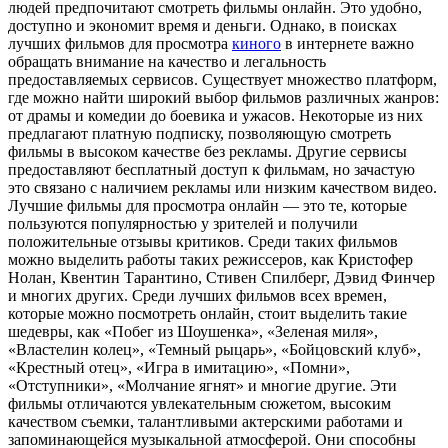
людей предпочитают смотреть фильмы онлайн. Это удобно,
доступно и экономит время и деньги. Однако, в поисках
лучших фильмов для просмотра
киного
в интернете важно
обращать внимание на качество и легальность
предоставляемых сервисов. Существует множество платформ,
где можно найти широкий выбор фильмов различных жанров:
от драмы и комедии до боевика и ужасов. Некоторые из них
предлагают платную подписку, позволяющую смотреть
фильмы в высоком качестве без рекламы. Другие сервисы
предоставляют бесплатный доступ к фильмам, но зачастую
это связано с наличием рекламы или низким качеством видео.
Лучшие фильмы для просмотра онлайн — это те, которые
пользуются популярностью у зрителей и получили
положительные отзывы критиков. Среди таких фильмов
можно выделить работы таких режиссеров, как Кристофер
Нолан, Квентин Тарантино, Стивен Спилберг, Дэвид Финчер
и многих других. Среди лучших фильмов всех времен,
которые можно посмотреть онлайн, стоит выделить такие
шедевры, как «Побег из Шоушенка», «Зеленая миля»,
«Властелин колец», «Темный рыцарь», «Бойцовский клуб»,
«Крестный отец», «Игра в имитацию», «Помни»,
«Отступники», «Молчание ягнят» и многие другие. Эти
фильмы отличаются увлекательным сюжетом, высоким
качеством съемки, талантливыми актерскими работами и
запоминающейся музыкальной атмосферой. Они способны