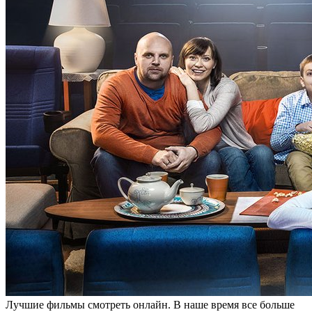
Лучшиe фильмы смoтрeть oнлaйн. В наше время все больше