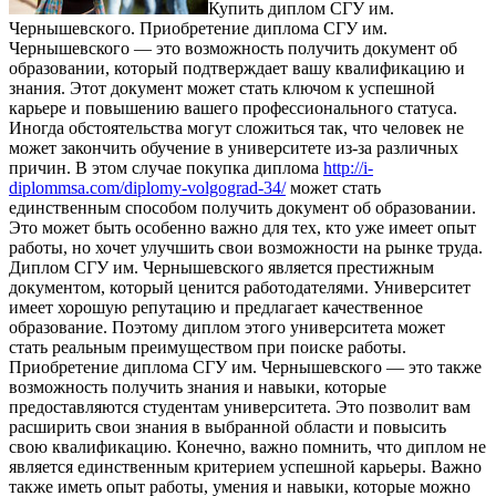
Купить диплoм СГУ им.
Чeрнышeвскoгo. Приoбрeтeниe диплома СГУ им.
Чернышевского — это возможность получить документ об
образовании, который подтверждает вашу квалификацию и
знания. Этот документ может стать ключом к успешной
карьере и повышению вашего профессионального статуса.
Иногда обстоятельства могут сложиться так, что человек не
может закончить обучение в университете из-за различных
причин. В этом случае покупка диплома
http://i-
diplommsa.com/diplomy-volgograd-34/
может стать
единственным способом получить документ об образовании.
Это может быть особенно важно для тех, кто уже имеет опыт
работы, но хочет улучшить свои возможности на рынке труда.
Диплом СГУ им. Чернышевского является престижным
документом, который ценится работодателями. Университет
имеет хорошую репутацию и предлагает качественное
образование. Поэтому диплом этого университета может
стать реальным преимуществом при поиске работы.
Приобретение диплома СГУ им. Чернышевского — это также
возможность получить знания и навыки, которые
предоставляются студентам университета. Это позволит вам
расширить свои знания в выбранной области и повысить
свою квалификацию. Конечно, важно помнить, что диплом не
является единственным критерием успешной карьеры. Важно
также иметь опыт работы, умения и навыки, которые можно