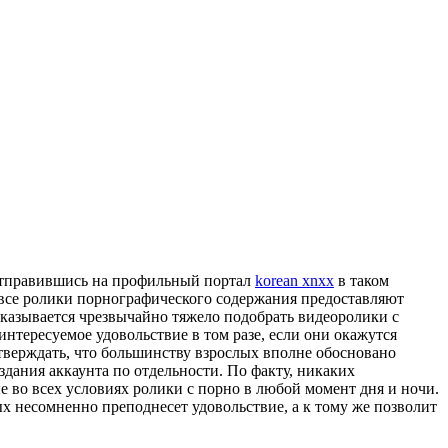
т отправившись на профильный портал
korean xnxx
в таком
е все ролики порнографического содержания предоставляют
оказывается чрезвычайно тяжело подобрать видеоролики с
интересуемое удовольствие в том разе, если они окажутся
утверждать, что большинству взрослых вполне обосновано
здания аккаунта по отдельности. По факту, никаких
е во всех условиях ролики с порно в любой момент дня и ночи.
ых несомненно преподнесет удовольствие, а к тому же позволит