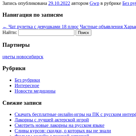
Запись опубликована
29.10.2022
автором
Gwp
в рубрике
Без р
Навигация по записям
←
Чат рулетка с девушками 18 плюс
Частные объявления Харь
Найти:
Партнеры
цветы новосибирск
Рубрики
Без рубрики
Интересное
Новости медицины
Свежие записи
Скачать бесплатные онлайн-игры на ПК с русским интер
Лакорны с лучшей актерской игрой
Смотреть новые лакорны на русском языке
Сливы курсов: скидки, о которых вы не знали