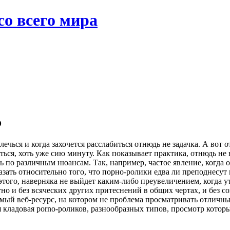
со всего мира
о
лечься и когда захочется расслабиться отнюдь не задачка. А во
ться, хоть уже сию минуту. Как показывает практика, отнюдь н
 по различным нюансам. Так, например, частое явление, когда 
азать относительно того, что порно-ролики едва ли преподнесут 
 этого, наверняка не выйдет каким-либо преувеличением, когда 
но и без всяческих других притеснений в общих чертах, и без со
емый веб-ресурс, на котором не проблема просматривать отличны
 кладовая porno-роликов, разнообразных типов, просмотр котор