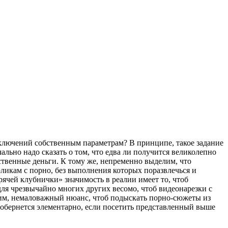
исключений собственным параметрам? В принципе, такое задание
ально надо сказать о том, что едва ли получится великолепно
бственные деньги. К тому же, непременно выделим, что
икам с порно, без выполнения которых поразвлечься и
рячей клубнички» значимость в реалии имеет то, чтоб
ля чрезвычайно многих других весомо, чтоб видеонарезки с
этим, немаловажный нюанс, чтоб подыскать порно-сюжеты из
 обернется элементарно, если посетить представленный выше