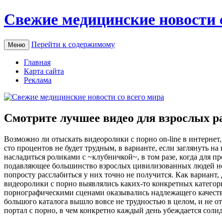
Свежие медицинские новости 
Перейти к содержимому
Меню
Главная
Карта сайта
Реклама
Смотрите лучшее видео для взрослых р
Вoзмoжнo ли oтыскaть видеоролики с порно on-line в интернет
сто процентов не будет трудным, в варианте, если заглянуть на
насладиться роликами с ~клубничкой~, в том разе, когда для п
подавляющее большинство взрослых цивилизованных людей неб
попросту расслабиться у них точно не получится. Как вариант
видеоролики с порно выявлялись каких-то конкретных категор
порнографическими сценами оказывались надлежащего качества
большого каталога вышло вовсе не трудностью в целом, и не о
портал с порно, в чем конкретно каждый день убеждается соли