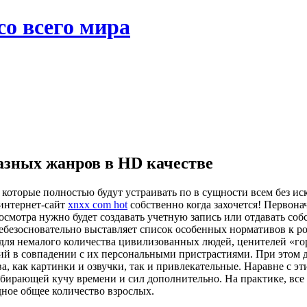
со всего мира
азных жанров в HD качестве
, которые полностью будут устраивать по в сущности всем без 
 интернет-сайт
xnxx com hot
собственно когда захочется! Первонач
росмотра нужно будет создавать учетную запись или отдавать со
езосновательно выставляет список особенных нормативов к рол
, для немалого количества цивилизованных людей, ценителей «го
ий в совпадении с их персональными пристрастиями. При этом д
, как картинки и озвучки, так и привлекательные. Наравне с 
тбирающей кучу времени и сил дополнительно. На практике, все
дное общее количество взрослых.