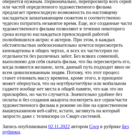
обернется нужным. Первоначально, перепросмотр всех серий
или частей определенного художественного фильма
предлагает превосходную возможность по-настоящему
насладиться захватывающим сюжетом и соответственно
чудесно потратить незанятое время. Еще, все созданные части
художественного фильма позволяют в течении некоторого
срока всецело наслаждаться превосходной работой
полюбившихся актрис и актеров. При этом, в каждых
обстоятельствах небезосновательно хочется пересмотреть
кинокартины в общих чертах, и всех их части/серии по
отдельности без различных забот. Без всяких сомнений,
выполнимо для себя скачать фильм, что бы пересмотреть его,
когда появится желание, хотя, данный путь подходит явно не
всем цивилизованным людям. Потому, что этот процесс
станет отнимать массу времени, кроме этого, в принципе
может обернуться, что на ноутбуке/нетбуке или мобильном
гаджете вообще нет места в общей памяти, что как это ни
прискорбно, но часто случается. Значительно удобнее без
оплаты и без создания аккаунта посмотреть все серии/части
художественного фильма в режиме on-line на единственном
вышеуказанном веб-сайте, кстати, заглянуть на который
запросто даже с телевизора со Смарт-системой.
Запись опубликована
02.11.2022
автором
Gwp
в рубрике
Без
рубрики
.