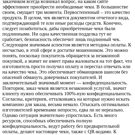
заказчиком всегда возникал вопрос, на каком сайте
эффективнее приобрести необходимые чеки. В большинстве
своем, смущает три момента. Первостепенный – это качество
продукта. В целом, чек является документом отчетного вида,
подтверждающий те или иные расходы средств. Конечно,
следует позаботиться, дабы приобретенные чеки были
подлинными. Ни одна качественная подделка тут не
сработает, безопасность обеспечит лишь подлинный чек.
Следующим значимым аспектом является методика оплаты. К
несчастью, в этой сфере в достатке мошенником. Это можно
понять, поскольку покупатель обращается за незаконной
покупкой, а значит не имеет права жаловаться на тот факт, что
изготовитель просто получил оплату и перестал отвечать или
на качество чека. Это обеспечивает обманщиков шансом без
опасений обмануть доверчивых покупателей. И
заключительный значимый момент — конфиденциальность.
Повторим, заказ чеков является незаконной услугой, значит
клиенту нужно обеспечивать 100%-ную конфиденциальность.
Согласны, критериев, отталкиваясь на которые нужно искать
компанию для заказа, весьма немало. Отыскать оптимальных
изготовителей временами непросто, едва ли не нереально.
Однако ситуация значительно упростилась. Есть много
ресурсов, способных обеспечивать полную
конфиденциальность, ведут работу без предварительной
оплаты, делают настоящие чеки, также с QR-кодами. К