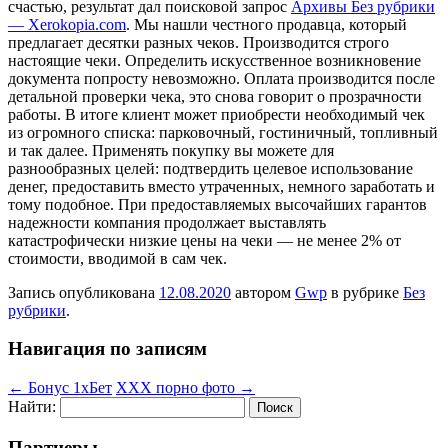
счастью, результат дал поисковой запрос
Архивы Без рубрики
— Xerokopia.com
. Мы нашли честного продавца, который
предлагает десятки разных чеков. Производится строго
настоящие чеки. Определить искусственное возникновение
документа попросту невозможно. Оплата производится после
детальной проверки чека, это снова говорит о прозрачности
работы. В итоге клиент может приобрести необходимый чек
из огромного списка: парковочный, гостиничный, топливный
и так далее. Применять покупку вы можете для
разнообразных целей: подтвердить целевое использование
денег, предоставить вместо утраченных, немного заработать и
тому подобное. При предоставляемых высочайших гарантов
надежности компания продолжает выставлять
катастрофически низкие цены на чеки — не менее 2% от
стоимости, вводимой в сам чек.
Запись опубликована
12.08.2020
автором
Gwp
в рубрике
Без
рубрики
.
Навигация по записям
←
Бонус 1хБет
ХХХ порно фото
→
Найти:
Партнеры