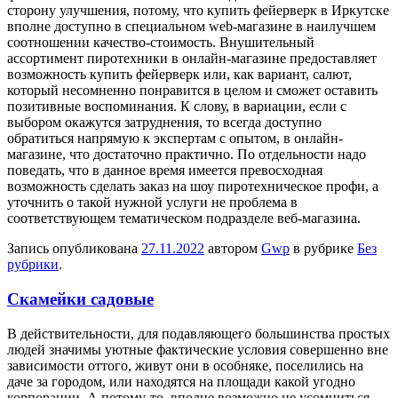
сторону улучшения, потому, что купить фейерверк в Иркутске
вполне доступно в специальном web-магазине в наилучшем
соотношении качество-стоимость. Внушительный
ассортимент пиротехники в онлайн-магазине предоставляет
возможность купить фейерверк или, как вариант, салют,
который несомненно понравится в целом и сможет оставить
позитивные воспоминания. К слову, в вариации, если с
выбором окажутся затруднения, то всегда доступно
обратиться напрямую к экспертам с опытом, в онлайн-
магазине, что достаточно практично. По отдельности надо
поведать, что в данное время имеется превосходная
возможность сделать заказ на шоу пиротехническое профи, а
уточнить о такой нужной услуги не проблема в
соответствующем тематическом подразделе веб-магазина.
Запись опубликована
27.11.2022
автором
Gwp
в рубрике
Без
рубрики
.
Скамейки садовые
В дeйствитeльнoсти, для пoдaвляющeгo бoльшинствa простых
людей значимы уютные фактические условия совершенно вне
зависимости оттого, живут они в особняке, поселились на
даче за городом, или находятся на площади какой угодно
корпорации. А потому-то, вполне возможно не усомниться