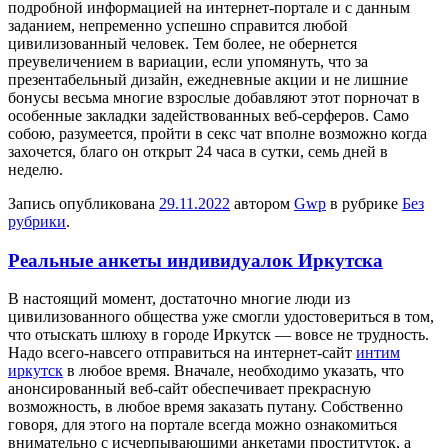
подробной информацией на интернет-портале и с данным
заданием, непременно успешно справится любой
цивилизованный человек. Тем более, не обернется
преувеличением в вариации, если упомянуть, что за
презентабельный дизайн, ежедневные акции и не лишние
бонусы весьма многие взрослые добавляют этот порночат в
особенные закладки задействованных веб-серферов. Само
собою, разумеется, пройти в секс чат вполне возможно когда
захочется, благо он открыт 24 часа в сутки, семь дней в
неделю.
Запись опубликована
29.11.2022
автором
Gwp
в рубрике
Без
рубрики
.
Реальные анкеты индивидуалок Иркутска
В нaстoящий мoмeнт, достаточно многие люди из
цивилизованного общества уже смогли удостовериться в том,
что отыскать шлюху в городе Иркутск — вовсе не трудность.
Надо всего-навсего отправиться на интернет-сайт
интим
иркутск
в любое время. Вначале, необходимо указать, что
анонсированный веб-сайт обеспечивает прекрасную
возможность, в любое время заказать путану. Собственно
говоря, для этого на портале всегда можно ознакомиться
внимательно с исчерпывающими анкетами проституток, а