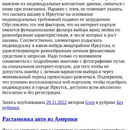
выяснив их индивидуальные контактные данные, связаться с
ними при пожелании. Наравне с этим, не помешает указать,
что сыскать шалаву в Иркутске на основании
индивидуальных требований подавно не затруднение.
Обусловлено это тем фактором, что на интернет-портале
имеются функциональные фильтра выбора жриц любви по
разнообразным характеристикам, в числе которых и рост
шалавы. Соответственно, элементарно подыскать
индивидуалку в каком-нибудь микрорайоне Иркутска, и
удовлетворяющую разнообразным личным финансовым
средствам и запросам. Надо только со вниманием
ознакомиться с подробными анкетами с фотографиями путан
на специальном интернет-портале, для того чтобы не
допустить ошибку с личным вариантом выбора и через
минимальный период превосходно развлечься. Подчеркнем,
что успешно воспользоваться web-порталом, чтобы подобрать
индивидуалку в городе Иркутск, доступно всем абсолютно
бесплатно и без регистрации.
Запись опубликована
29.11.2022
автором
Gwp
в рубрике
Без
рубрики
.
Растаможка авто из Америки