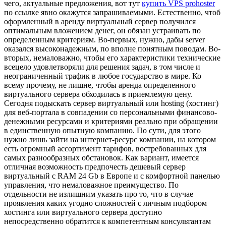
чего, актуальные предложения, вот тут
купить VPS prohoster
по ссылке явно окажутся запрашиваемыми. Естественно, чтоб
оформленный в аренду виртуальный сервер получился
оптимальным вложением денег, он обязан устраивать по
определенным критериям. Во-первых, нужно, дабы server
оказался высоконадежным, по вполне понятным поводам. Во-
вторых, немаловажно, чтобы его характеристики технические
всецело удовлетворяли для решения задач, в том числе и
неограниченный трафик в любое государство в мире. Ко
всему прочему, не лишне, чтобы аренда определенного
виртуального сервера обходилась в приемлемую цену.
Сегодня подыскать сервер виртуальный или hosting (хостинг)
для веб-портала в совпадении со персональными финансово-
денежными ресурсами и критериями реально при обращении
в единственную опытную компанию. По сути, для этого
нужно лишь зайти на интернет-ресурс компании, на котором
есть огромный ассортимент тарифов, востребованных для
самых разнообразных обстановок. Как вариант, имеется
отличная возможность предпочесть дешевый сервер
виртуальный с RAM 24 Gb в Европе и с комфортной панелью
управления, что немаловажное преимущество. По
отдельности не излишним указать про то, что в случае
проявления каких угодно сложностей с личным подбором
хостинга или виртуального сервера доступно
непосредственно обратится к компетентным консультантам