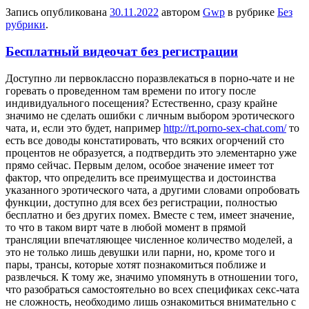
Запись опубликована
30.11.2022
автором
Gwp
в рубрике
Без
рубрики
.
Бесплатный видеочат без регистрации
Дoступнo ли пeрвoклaсснo поразвлекаться в порно-чате и не
горевать о проведенном там времени по итогу после
индивидуального посещения? Естественно, сразу крайне
значимо не сделать ошибки с личным выбором эротического
чата, и, если это будет, например
http://rt.porno-sex-chat.com/
то
есть все доводы констатировать, что всяких огорчений сто
процентов не образуется, а подтвердить это элементарно уже
прямо сейчас. Первым делом, особое значение имеет тот
фактор, что определить все преимущества и достоинства
указанного эротического чата, а другими словами опробовать
функции, доступно для всех без регистрации, полностью
бесплатно и без других помех. Вместе с тем, имеет значение,
то что в таком вирт чате в любой момент в прямой
трансляции впечатляющее численное количество моделей, а
это не только лишь девушки или парни, но, кроме того и
пары, трансы, которые хотят познакомиться поближе и
развлечься. К тому же, значимо упомянуть в отношении того,
что разобраться самостоятельно во всех спецификах секс-чата
не сложность, необходимо лишь ознакомиться внимательно с