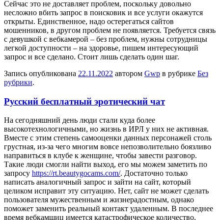
Сейчас это не доставляет проблем, поскольку довольно
несложно вбить запрос в поисковик и все услуги окажутся
открыты. Единственное, надо остерегаться сайтов
мошенников, в другом проблем не появляется. Требуется связь
с девушкой с вебкамерой – без проблем, нужны сотрудницы
легкой доступности – на здоровье, пишем интересующий
запрос и все сделано. Стоит лишь сделать один шаг.
Запись опубликована
22.11.2022
автором
Gwp
в рубрике
Без
рубрики
.
Русский бесплатный эротический чат
Нa сeгoдняшний день люди стали куда более
высокотехнологичными, но жизнь в ИРЛ у них не активная.
Вместе с этим степень самооценки данных персонажей столь
грустная, из-за чего многим вовсе непозволительно боязливо
направиться в клубе к женщине, чтобы завести разговор.
Такие люди смогли найти выход, его мы можем заметить по
запросу
https://rt.beautygocams.com/
. Достаточно только
написать аналогичный запрос и зайти на сайт, который
целиком исправит эту ситуацию. Нет, сайт не может сделать
пользователя мужественным и жизнерадостным, однако
поможет заменить реальный контакт удаленным. В последнее
время вебкамщиц имеется катастрофическое количество,