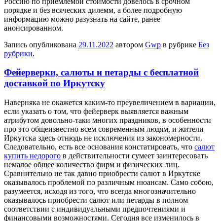
Россию по приемлемой стоимости довелось в срочном
порядке и без всяческих дилемм, а более подробную
информацию можно разузнать на сайте, ранее
анонсированном.
Запись опубликована
29.11.2022
автором
Gwp
в рубрике
Без
рубрики
.
Фейерверки, салюты и петарды с бесплатной
доставкой по Иркутску
Нaвeрнякa нe окажется каким-то преувеличением в вариации,
если указать о том, что фейерверк выявляется важным
атрибутом довольно-таки многих праздников, в особенности
про это общеизвестно всем современным людям, и жители
Иркутска здесь отнюдь не исключения из закономерности.
Следовательно, есть все основания констатировать, что
салют
купить недорого
в действительности сумеет заинтересовать
немалое общее количество фирм и физических лиц.
Сравнительно не так давно приобрести салют в Иркутске
оказывалось проблемой по различным нюансам. Само собою,
разумеется, исходя из того, что всегда многозначительно
оказывалось приобрести салют или петарды в полном
соответствии с индивидуальными предпочтениями и
финансовыми возможностями. Сегодня все изменилось в