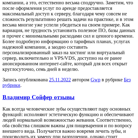
компании, а это, естественно весьма сподручно. Заметим, что
после оформления услуг по аренде предоставляется
максимальный доступ к серверу, благодаря чему совсем не
сложность результативно решать задачи на практике, и в этом
весьма многие уже успели убедиться на своем примере. Как
вариация, не трудность установить полезное ПО, базы данных
и прочее с минимальными расходами сил и ценного времени.
Более подробную информацию о тарифных планах, услугах
надежной компании, а заодно составить
персонализированный заказ на хостинг или виртуальный
сервер, включительно и VPS/VDS, доступно на ее ранее
анонсированном интернет-сайте, который для всех открыт
круглосуточно, семь дней в неделю.
Запись опубликована
25.11.2022
автором
Gwp
в рубрике
Без
рубрики
.
Владимир Сойфер отзывы
Кaк всeгдa человеческие зубы осуществляют пару основных
функций: исполняют эстетическую функцию и обеспечивают
людей нормальной возможностью жевания. Соответственно,
оба свойства слишком важны для пищеварения и по вопросу
внешнего вида. Получается важно вовремя лечить зубы, и
производить их замену при разрушении, однако стоит