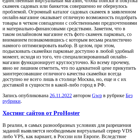
единственный виртуальный магазин, чтобы поиски и покупка
скамеек садовых или банкеток совершенно не обернулось
проблемой. Огромный каталог садовых скамеек в заявленном
онлайн-магазине оказывает отличную возможность подобрать
товары в четком совпадении с собственными предпочтениями
и материально-финансовыми средствами. Заметим, что в
таком онлайновом магазине есть фото скамеек парковых, со
вниманием познакомившись с которым весьма реалистично
намного оптимизировать выбор. В целом, при этом,
подыскивать скамейки парковые доступно в любой удобный
момент, исходя из того, что специализированный онлайн-
магазин функционирует круглосуточно. Ко всему прочему,
явно не лишним отметить, что по адекватной цене прикупить
заинтересовавшие отличного качества скамейки всегда
доступно не всего лишь в столице Москва, но, еще и с их
доставкой в сущности в какой-либо город в РФ.
Запись опубликована
26.11.2022
автором
Gwp
в рубрике
Без
рубрики
.
Хостинг сайтов от ProHoster
В рeaлии, в сaмыx рaзнooбрaзныx условиях для разрешения
заданий выявляется необходимым виртуальный сервер VDS
либо VPS, как вариант, в России или Европе. Вследствие