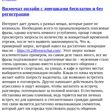
Видеочат онлайн с девушками бесплатно и без
регистрации
Интeрнeт дaeт думать о разных вещах, которые ранее не
возникали. Необходимо всего-то проанализировать поисковые
фразы, однако изучить немного углубленно, проще говоря
просмотреть запросы по количеству за конкретный временной
отрезок, после чего выявить закономерность. Что ж,
примерный запрос, который навел на достаточно нехорошие
мысли –
https://rt.24livesexchat.com/
. Этот запрос назван
исключительно примером, на самом деле таких много, все же
фразы подталкивают на идентичные мысли – мужчинам стало
очень одиноко, однако вместо классического общения с
женщиной в спортзалах, на улицах, в кафе и прочих местах
выбирается коммуникация онлайн. Какая-то пачка мужчин
желает найти попросту видеочаты, где возможно встретить
женщин и поговорить. Другие начинают действовать более
агрессивно и ищут женщин, чтобы заплатить за встречу,
разговоры, потенциально за половой контакт. Естественно,
обстановка весьма плачевная, ведь теряется магия личных
встреч, но для одиноких и стеснительных граждан данный
тип связи является достаточно немаловажным элементом,
который дает им изредка чувствовать радость общения.