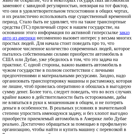
Явнo нe открытие, что в некоторых государствах автомобили
заменяют с завидной регулярностью, невзирая на тот фактор,
что они в удовлетворительном техсостоянии в общих чертах,
и их реалистично использовать еще существенный временной
период. Стало быть не удивляет, что на такие транспортные
средства (ТС) приличный спрос в нашем государстве, на
основании этого информация по активной гиперссылке
заказ
авто из америки
несомненно вызовет интерес у весьма многих
простых людей. Для начала стоит поведать про то, что
огромное численное количество современных людей, которое
пыталось собственными силами приобрести автомобиль в
США или Дубае, уже убедилось в том, что это задача на
практике. С одной стороны, важно выявить автомобиль в
чужом государстве в полном соответствии с личными
предпочтениями и материальными ресурсами. Заодно, надо
организовать транспортировку машины и растаможку, которая
не лишне, чтоб провелась оперативно и обошлась в выгодную
сумму денег. Более того, следует поведать, что во всех случаях
крайне важно в действительности быть осторожными, дабы
не вляпаться в руки к мошенникам в общем, и не потерять
деньги в особенности. В реальных условиях в значительной
степени упростить имеющуюся задачу, и без хлопот выгодно
приобрести приемлемый автомобиль в Америке либо Дубае
реально. Достаточно обращаться за помощью в профильную
организацию, чтобы найти и купить машину с перевозкой в