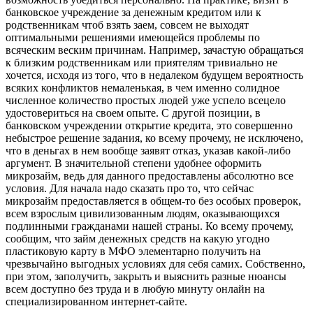
банковское учреждение за денежным кредитом или к
родственникам чтоб взять заем, совсем не выходят
оптимальными решениями имеющейся проблемы по
всяческим веским причинам. Например, зачастую обращаться
к близким родственникам или приятелям тривиально не
хочется, исходя из того, что в недалеком будущем вероятность
всяких конфликтов немаленькая, в чем именно солидное
численное количество простых людей уже успело всецело
удостовериться на своем опыте. С другой позиции, в
банковском учреждении открытие кредита, это совершенно
небыстрое решение задания, ко всему прочему, не исключено,
что в деньгах в нем вообще заявят отказ, указав какой-либо
аргумент. В значительной степени удобнее оформить
микрозайм, ведь для данного предоставлены абсолютно все
условия. Для начала надо сказать про то, что сейчас
микрозайм предоставляется в общем-то без особых проверок,
всем взрослым цивилизованным людям, оказывающихся
подлинными гражданами нашей страны. Ко всему прочему,
сообщим, что займ денежных средств на какую угодно
пластиковую карту в МФО элементарно получить на
чрезвычайно выгодных условиях для себя самих. Собственно,
при этом, заполучить, закрыть и выяснить разные нюансы
всем доступно без труда и в любую минуту онлайн на
специализированном интернет-сайте.