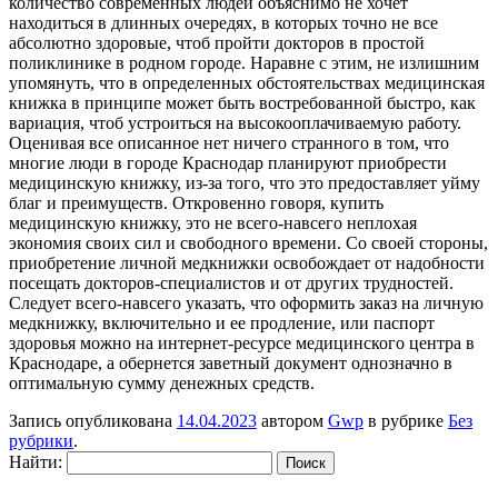
количество современных людей объяснимо не хочет
находиться в длинных очередях, в которых точно не все
абсолютно здоровые, чтоб пройти докторов в простой
поликлинике в родном городе. Наравне с этим, не излишним
упомянуть, что в определенных обстоятельствах медицинская
книжка в принципе может быть востребованной быстро, как
вариация, чтоб устроиться на высокооплачиваемую работу.
Оценивая все описанное нет ничего странного в том, что
многие люди в городе Краснодар планируют приобрести
медицинскую книжку, из-за того, что это предоставляет уйму
благ и преимуществ. Откровенно говоря, купить
медицинскую книжку, это не всего-навсего неплохая
экономия своих сил и свободного времени. Со своей стороны,
приобретение личной медкнижки освобождает от надобности
посещать докторов-специалистов и от других трудностей.
Следует всего-навсего указать, что оформить заказ на личную
медкнижку, включительно и ее продление, или паспорт
здоровья можно на интернет-ресурсе медицинского центра в
Краснодаре, а обернется заветный документ однозначно в
оптимальную сумму денежных средств.
Запись опубликована
14.04.2023
автором
Gwp
в рубрике
Без
рубрики
.
Найти: