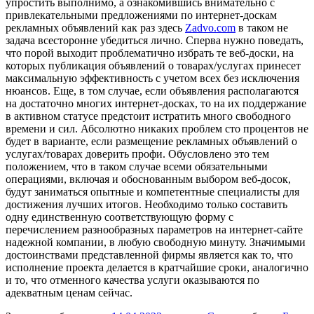
упростить выполнимо, а ознакомившись внимательно с
привлекательными предложениями по интернет-доскам
рекламных объявлений как раз здесь
Zadvo.com
в таком не
задача всесторонне убедиться лично. Сперва нужно поведать,
что порой выходит проблематично избрать те веб-доски, на
которых публикация объявлений о товарах/услугах принесет
максимальную эффективность с учетом всех без исключения
нюансов. Еще, в том случае, если объявления располагаются
на достаточно многих интернет-досках, то на их поддержание
в активном статусе предстоит истратить много свободного
времени и сил. Абсолютно никаких проблем сто процентов не
будет в варианте, если размещение рекламных объявлений о
услугах/товарах доверить профи. Обусловлено это тем
положением, что в таком случае всеми обязательными
операциями, включая и обоснованным выбором веб-досок,
будут заниматься опытные и компетентные специалисты для
достижения лучших итогов. Необходимо только составить
одну единственную соответствующую форму с
перечислением разнообразных параметров на интернет-сайте
надежной компании, в любую свободную минуту. Значимыми
достоинствами представленной фирмы является как то, что
исполнение проекта делается в кратчайшие сроки, аналогично
и то, что отменного качества услуги оказываются по
адекватным ценам сейчас.