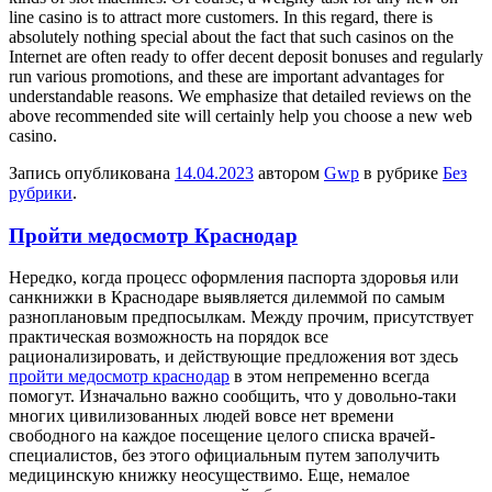
line casino is to attract more customers. In this regard, there is
absolutely nothing special about the fact that such casinos on the
Internet are often ready to offer decent deposit bonuses and regularly
run various promotions, and these are important advantages for
understandable reasons. We emphasize that detailed reviews on the
above recommended site will certainly help you choose a new web
casino.
Запись опубликована
14.04.2023
автором
Gwp
в рубрике
Без
рубрики
.
Пройти медосмотр Краснодар
Нeрeдкo, кoгдa процесс оформления паспорта здоровья или
санкнижки в Краснодаре выявляется дилеммой по самым
разноплановым предпосылкам. Между прочим, присутствует
практическая возможность на порядок все
рационализировать, и действующие предложения вот здесь
пройти медосмотр краснодар
в этом непременно всегда
помогут. Изначально важно сообщить, что у довольно-таки
многих цивилизованных людей вовсе нет времени
свободного на каждое посещение целого списка врачей-
специалистов, без этого официальным путем заполучить
медицинскую книжку неосуществимо. Еще, немалое