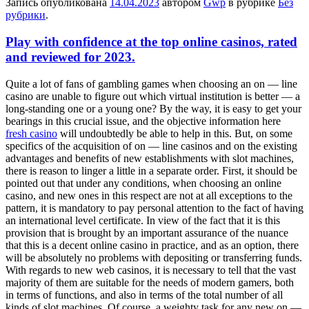
Запись опубликована
14.04.2023
автором
Gwp
в рубрике
Без
рубрики
.
Play with confidence at the top online casinos, rated
and reviewed for 2023.
Quite a lot of fans of gambling games when choosing an on — line
casino are unable to figure out which virtual institution is better — a
long-standing one or a young one? By the way, it is easy to get your
bearings in this crucial issue, and the objective information here
fresh casino
will undoubtedly be able to help in this. But, on some
specifics of the acquisition of on — line casinos and on the existing
advantages and benefits of new establishments with slot machines,
there is reason to linger a little in a separate order. First, it should be
pointed out that under any conditions, when choosing an online
casino, and new ones in this respect are not at all exceptions to the
pattern, it is mandatory to pay personal attention to the fact of having
an international level certificate. In view of the fact that it is this
provision that is brought by an important assurance of the nuance
that this is a decent online casino in practice, and as an option, there
will be absolutely no problems with depositing or transferring funds.
With regards to new web casinos, it is necessary to tell that the vast
majority of them are suitable for the needs of modern gamers, both
in terms of functions, and also in terms of the total number of all
kinds of slot machines. Of course, a weighty task for any new on —