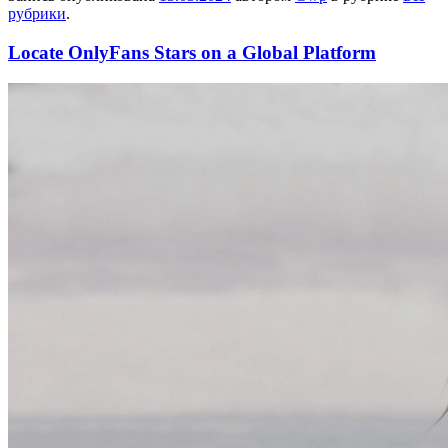
рубрики
.
Locate OnlyFans Stars on a Global Platform