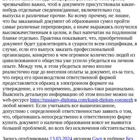
чрезвычайно важно, чтоб в документе присутствовали какие-
нибудь отдельные сведения/данные, включительно год
выпуска и различные прочие. Ко всему прочему, не лишне,
что бы заказанный документ об образовании сумел пройти
самые различные перепроверки, а иначе выражаясь получился
высококачественным в целом, и был напечатан на подлинном
бланке отдельно. Практика показывает, что, приобретенный
документ будет удовлетворять в сущности всем спецификам, в
случае, если его выпуск заказать профессиональной
организации, конкретно в чем огромное количество людей из
цивилизованного общества уже успело убедиться на личном
опыте. Между тем, в этом убедиться лично вполне
реалистично еще до внесения оплаты за документ, из-за того,
что перед его производством ответственной фирмой
предоставляется образец в электронном формате на
утверждение, а это непременно, довольно-таки рационально.
Выяснить детальную информацию об этом вполне можно на
web-ресурсе
https://russiany-diploma.com/kupit-diplom-voronezh
в
любой момент. Если учитывать все вышеописанное,
допустимо с определенной ответственностью заявить о том,
что, обратившись непосредственно в ответственную фирму
купить документ о наличии образования вовсе не выявится
большой проблемой, во всех без исключения обстоятельствах.
Запись опубликована
13.03.2024
автором
Gwp
в рубрике
Без