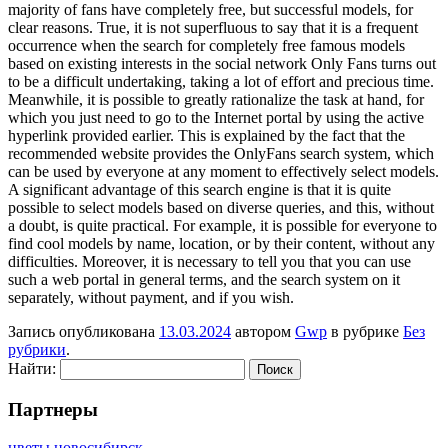
majority of fans have completely free, but successful models, for
clear reasons. True, it is not superfluous to say that it is a frequent
occurrence when the search for completely free famous models
based on existing interests in the social network Only Fans turns out
to be a difficult undertaking, taking a lot of effort and precious time.
Meanwhile, it is possible to greatly rationalize the task at hand, for
which you just need to go to the Internet portal by using the active
hyperlink provided earlier. This is explained by the fact that the
recommended website provides the OnlyFans search system, which
can be used by everyone at any moment to effectively select models.
A significant advantage of this search engine is that it is quite
possible to select models based on diverse queries, and this, without
a doubt, is quite practical. For example, it is possible for everyone to
find cool models by name, location, or by their content, without any
difficulties. Moreover, it is necessary to tell you that you can use
such a web portal in general terms, and the search system on it
separately, without payment, and if you wish.
Запись опубликована
13.03.2024
автором
Gwp
в рубрике
Без
рубрики
.
Найти:
Партнеры
цветы новосибирск