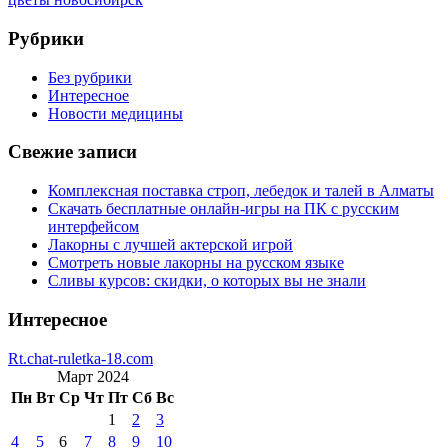
Рубрики
Без рубрики
Интересное
Новости медицины
Свежие записи
Комплексная поставка строп, лебедок и талей в Алматы
Скачать бесплатные онлайн-игры на ПК с русским
интерфейсом
Лакорны с лучшей актерской игрой
Смотреть новые лакорны на русском языке
Сливы курсов: скидки, о которых вы не знали
Интересное
Rt.chat-ruletka-18.com
Март 2024
Пн
Вт
Ср
Чт
Пт
Сб
Вс
1
2
3
4
5
6
7
8
9
10