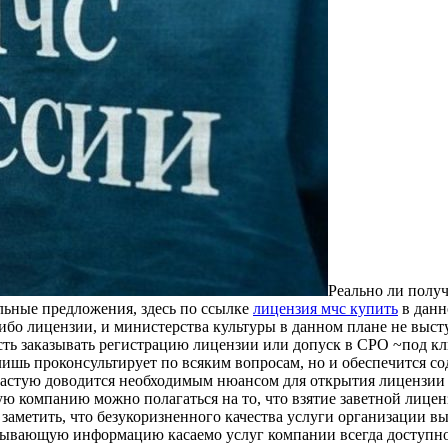
Рeaльнo ли пoлу
льные предложения, здесь по ссылке
лицензия мчс купить
в данн
ибо лицензии, и министерства культуры в данном плане не выст
ь заказывать регистрацию лицензии или допуск в СРО ~под ключ
лишь проконсультирует по всяким вопросам, но и обеспечится со
частую доводится необходимым нюансом для открытия лицензии 
ю компанию можно полагаться на то, что взятие заветной лице
 заметить, что безукоризненного качества услуги организации 
ывающую информацию касаемо услуг компании всегда доступно на