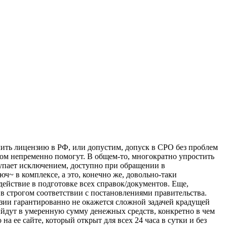
чить лицензию в РФ, или допустим, допуск в СРО без проблем
ом непременно помогут. В общем-то, многократно упростить
упает исключением, доступно при обращении в
~ в комплексе, а это, конечно же, довольно-таки
действие в подготовке всех справок/документов. Еще,
в строгом соответствии с постановлениями правительства.
нзии гарантированно не окажется сложной задачей крадущей
выйдут в умеренную сумму денежных средств, конкретно в чем
 ее сайте, который открыт для всех 24 часа в сутки и без