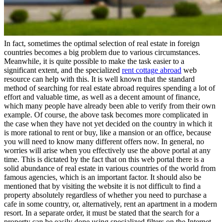
In fact, sometimes the optimal selection of real estate in foreign
countries becomes a big problem due to various circumstances.
Meanwhile, it is quite possible to make the task easier to a
significant extent, and the specialized
rent cottage abroad
web
resource can help with this. It is well known that the standard
method of searching for real estate abroad requires spending a lot of
effort and valuable time, as well as a decent amount of finance,
which many people have already been able to verify from their own
example. Of course, the above task becomes more complicated in
the case when they have not yet decided on the country in which it
is more rational to rent or buy, like a mansion or an office, because
you will need to know many different offers now. In general, no
worries will arise when you effectively use the above portal at any
time. This is dictated by the fact that on this web portal there is a
solid abundance of real estate in various countries of the world from
famous agencies, which is an important factor. It should also be
mentioned that by visiting the website it is not difficult to find a
property absolutely regardless of whether you need to purchase a
cafe in some country, or, alternatively, rent an apartment in a modern
resort. In a separate order, it must be stated that the search for a
property can be easily done using specialized filters on the Internet