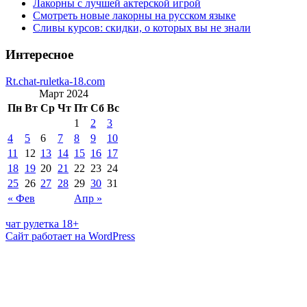
Лакорны с лучшей актерской игрой
Смотреть новые лакорны на русском языке
Сливы курсов: скидки, о которых вы не знали
Интересное
Rt.chat-ruletka-18.com
Март 2024
Пн
Вт
Ср
Чт
Пт
Сб
Вс
1
2
3
4
5
6
7
8
9
10
11
12
13
14
15
16
17
18
19
20
21
22
23
24
25
26
27
28
29
30
31
« Фев
Апр »
чат рулетка 18+
Сайт работает на WordPress