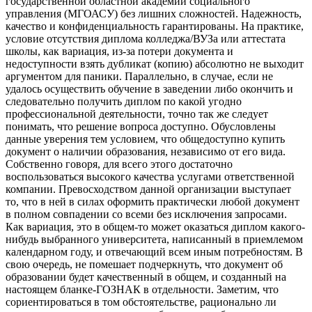
государственной областной академии социального
управления (МГОАСУ) без лишних сложностей. Надежность,
качество и конфиденциальность гарантированы. На практике,
условие отсутствия диплома колледжа/ВУЗа или аттестата
школы, как вариация, из-за потери документа и
недоступности взять дубликат (копию) абсолютно не выходит
аргументом для паники. Параллельно, в случае, если не
удалось осуществить обучение в заведении либо окончить и
следовательно получить диплом по какой угодно
профессиональной деятельности, точно так же следует
понимать, что решение вопроса доступно. Обусловлены
данные уверения тем условием, что общедоступно купить
документ о наличии образования, независимо от его вида.
Собственно говоря, для всего этого достаточно
воспользоваться высокого качества услугами ответственной
компании. Превосходством данной организации выступает
то, что в ней в силах оформить практически любой документ
в полном совпадении со всеми без исключения запросами.
Как вариация, это в общем-то может оказаться диплом какого-
нибудь выбранного университета, написанный в приемлемом
календарном году, и отвечающий всем иным потребностям. В
свою очередь, не помешает подчеркнуть, что документ об
образовании будет качественный в общем, и созданный на
настоящем бланке-ГОЗНАК в отдельности. Заметим, что
сориентироваться в том обстоятельстве, рационально ли