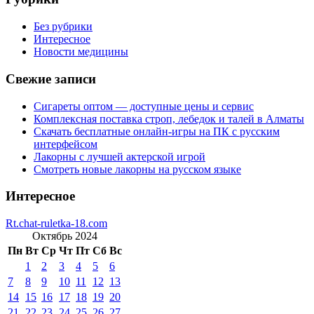
Без рубрики
Интересное
Новости медицины
Свежие записи
Сигареты оптом — доступные цены и сервис
Комплексная поставка строп, лебедок и талей в Алматы
Скачать бесплатные онлайн-игры на ПК с русским
интерфейсом
Лакорны с лучшей актерской игрой
Смотреть новые лакорны на русском языке
Интересное
Rt.chat-ruletka-18.com
Октябрь 2024
Пн
Вт
Ср
Чт
Пт
Сб
Вс
1
2
3
4
5
6
7
8
9
10
11
12
13
14
15
16
17
18
19
20
21
22
23
24
25
26
27