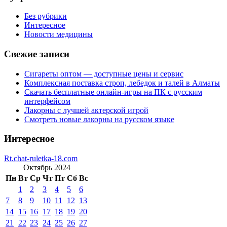
Без рубрики
Интересное
Новости медицины
Свежие записи
Сигареты оптом — доступные цены и сервис
Комплексная поставка строп, лебедок и талей в Алматы
Скачать бесплатные онлайн-игры на ПК с русским
интерфейсом
Лакорны с лучшей актерской игрой
Смотреть новые лакорны на русском языке
Интересное
Rt.chat-ruletka-18.com
Октябрь 2024
Пн
Вт
Ср
Чт
Пт
Сб
Вс
1
2
3
4
5
6
7
8
9
10
11
12
13
14
15
16
17
18
19
20
21
22
23
24
25
26
27