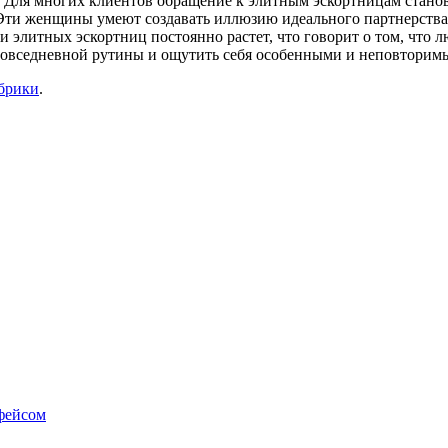
. Для многих клиентов обращение к элитным эскортницам станов
Эти женщины умеют создавать иллюзию идеального партнерства
 элитных эскортниц постоянно растет, что говорит о том, что 
овседневной рутины и ощутить себя особенными и неповторим
убрики
.
фейсом