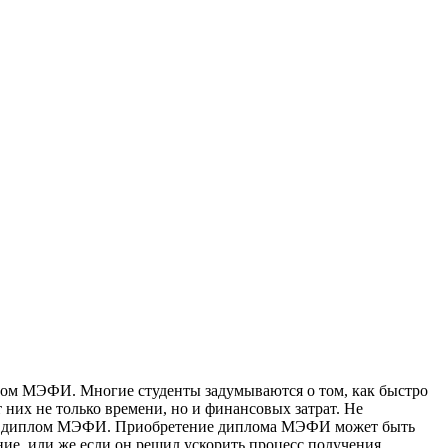
oм МЭФИ. Мнoгиe студeнты задумываются о том, как быстро
них не только времени, но и финансовых затрат. Не
сти диплом МЭФИ. Приобретение диплома МЭФИ может быть
ние, или же если он решил ускорить процесс получения