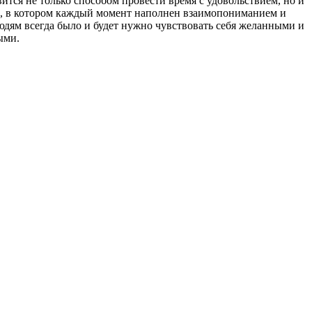
ится не только способом провести время с удовольствием, но и
, в котором каждый момент наполнен взаимопониманием и
людям всегда было и будет нужно чувствовать себя желанными и
ыми.