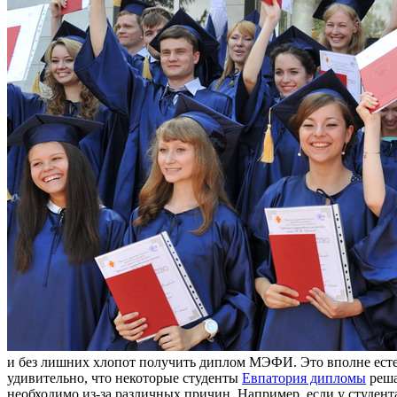
и без лишних хлопот получить диплом МЭФИ. Это вполне естест
удивительно, что некоторые студенты
Евпатория дипломы
реша
необходимо из-за различных причин. Например, если у студент