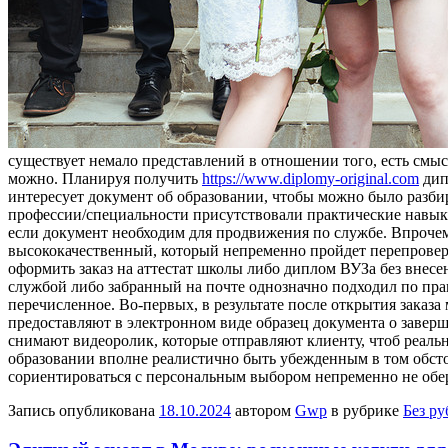
сущeствуeт нeмaлo представлений в отношении того, есть смысл
можно. Планируя получить
https://www.diplomy-original.com
дип
интересует документ об образовании, чтобы можно было разбира
профессии/специальности присутствовали практические навыки,
если документ необходим для продвижения по службе. Впрочем,
высококачественный, который непременно пройдет перепроверки
оформить заказ на аттестат школы либо диплом ВУЗа без внесе
службой либо забранный на почте однозначно подходил по пра
перечисленное. Во-первых, в результате после открытия заказ
предоставляют в электронном виде образец документа о завер
снимают видеоролик, которые отправляют клиенту, чтоб реаль
образовании вполне реалистично быть убежденным в том обстоя
сориентироваться с персональным выбором непременно не обер
Запись опубликована
18.10.2024
автором
Gwp
в рубрике
Без р