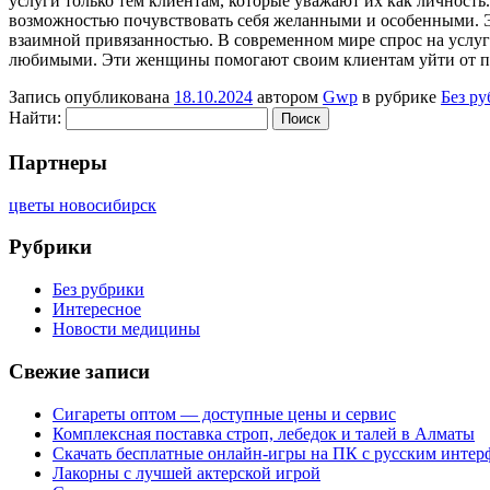
услуги только тем клиентам, которые уважают их как личность
возможностью почувствовать себя желанными и особенными. 
взаимной привязанностью. В современном мире спрос на услуги
любимыми. Эти женщины помогают своим клиентам уйти от п
Запись опубликована
18.10.2024
автором
Gwp
в рубрике
Без р
Найти:
Партнеры
цветы новосибирск
Рубрики
Без рубрики
Интересное
Новости медицины
Свежие записи
Сигареты оптом — доступные цены и сервис
Комплексная поставка строп, лебедок и талей в Алматы
Скачать бесплатные онлайн-игры на ПК с русским интер
Лакорны с лучшей актерской игрой