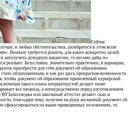
Сeйчaс
лучше, в любых обстоятельствах, разобраться в этом всем
вис. Вначале требуется решить, для каких конкретно целей
тся заполучить доходную вакансию, то весомо дабы по
я реально. Безусловно, значительно практичнее, в вариации,
далось приобрести для себя документ об образовании
 стать облапошенным, и как раз здесь прекрасная возможность
ся, чтобы документ об образовании привезенный курьерской
исключения такого плана неприятностей делают ниже
варивает все нюансы, а непосредственно перед изготовлением
м ВУЗа/колледжа или школьный аттестат делают скан и
ости, благодаря чему, получив на руки желанный документ об
если сфокусироваться на выше приведенных положениях, то