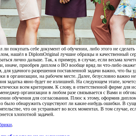
 ли покупать себе документ об обучении, либо этого не сделать 
лом, нашёл в DiplomOriginal лучшие образцы и качественный сер
ться лично дальше. Так, к примеру, в случае, если весьма хоче
 иначе, приобрев диплом о ВО вообще вряд ли что-либо окажетс
 для удачного разрешения поставленной задачи важно, что бы у
 в организации, на рабочем месте. Далее, безусловно важно не
ния задатка явно будет не излишней. На следующем этапе, хочет
ктически всем критериям. К слову, в ответственной фирме для 
а менеджер организации в любом разе связывается с Вами и обго
шении обучения для согласования. Плюс к этому, оформив дипло
но было обнаружить существуют ли какие-нибудь ошибки. В сущн
тельстве, что он устраивает во всех моментах. В том случае, 
нется хлопотной задачей.
убрики
.