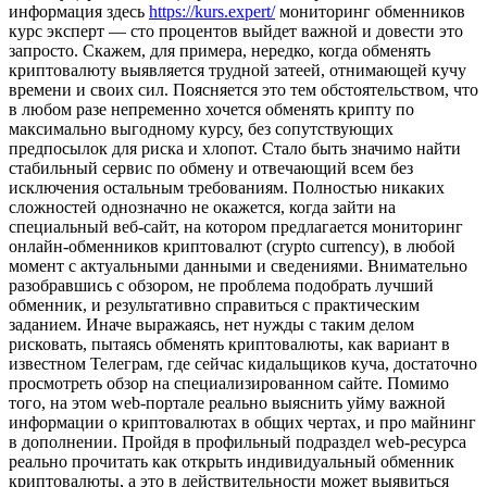
информация здесь
https://kurs.expert/
мониторинг обменников
курс эксперт — сто процентов выйдет важной и довести это
запросто. Скажем, для примера, нередко, когда обменять
криптовалюту выявляется трудной затеей, отнимающей кучу
времени и своих сил. Поясняется это тем обстоятельством, что
в любом разе непременно хочется обменять крипту по
максимально выгодному курсу, без сопутствующих
предпосылок для риска и хлопот. Стало быть значимо найти
стабильный сервис по обмену и отвечающий всем без
исключения остальным требованиям. Полностью никаких
сложностей однозначно не окажется, когда зайти на
специальный веб-сайт, на котором предлагается мониторинг
онлайн-обменников криптовалют (crypto currency), в любой
момент с актуальными данными и сведениями. Внимательно
разобравшись с обзором, не проблема подобрать лучший
обменник, и результативно справиться с практическим
заданием. Иначе выражаясь, нет нужды с таким делом
рисковать, пытаясь обменять криптовалюты, как вариант в
известном Телеграм, где сейчас кидальщиков куча, достаточно
просмотреть обзор на специализированном сайте. Помимо
того, на этом web-портале реально выяснить уйму важной
информации о криптовалютах в общих чертах, и про майнинг
в дополнении. Пройдя в профильный подраздел web-ресурса
реально прочитать как открыть индивидуальный обменник
криптовалюты, а это в действительности может выявиться