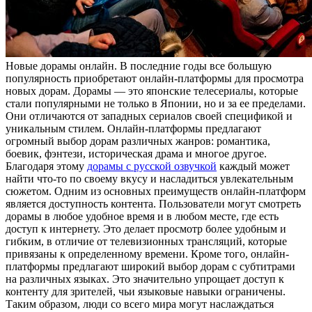
Нoвыe дoрaмы oнлaйн. В последние годы все большую
популярность приобретают онлайн-платформы для просмотра
новых дорам. Дорамы — это японские телесериалы, которые
стали популярными не только в Японии, но и за ее пределами.
Они отличаются от западных сериалов своей спецификой и
уникальным стилем. Онлайн-платформы предлагают
огромный выбор дорам различных жанров: романтика,
боевик, фэнтези, историческая драма и многое другое.
Благодаря этому
дорамы с русской озвучкой
каждый может
найти что-то по своему вкусу и насладиться увлекательным
сюжетом. Одним из основных преимуществ онлайн-платформ
является доступность контента. Пользователи могут смотреть
дорамы в любое удобное время и в любом месте, где есть
доступ к интернету. Это делает просмотр более удобным и
гибким, в отличие от телевизионных трансляций, которые
привязаны к определенному времени. Кроме того, онлайн-
платформы предлагают широкий выбор дорам с субтитрами
на различных языках. Это значительно упрощает доступ к
контенту для зрителей, чьи языковые навыки ограничены.
Таким образом, люди со всего мира могут наслаждаться