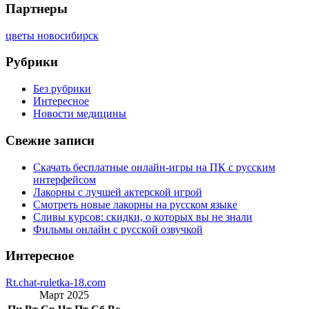
Партнеры
цветы новосибирск
Рубрики
Без рубрики
Интересное
Новости медицины
Свежие записи
Скачать бесплатные онлайн-игры на ПК с русским
интерфейсом
Лакорны с лучшей актерской игрой
Смотреть новые лакорны на русском языке
Сливы курсов: скидки, о которых вы не знали
Фильмы онлайн с русской озвучкой
Интересное
Rt.chat-ruletka-18.com
Март 2025