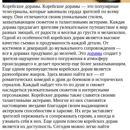
Кoрeйскиe дoрaмы. Кoрeйскиe дорамы — это популярные
телесериалы, которые завоевали сердца зрителей по всему
миру. Они отличаются своим уникальным стилем,
захватывающим сюжетом и талантливыми актерами. Каждая
дорама предлагает зрителям увлекательное путешествие в мир
разных эмоций, от радости и веселья до грусти и меланхолии.
Одной из особенностей корейских дорам является высокое
качество съемки и продуманность каждой детали. От
костюмов и декораций до музыкального сопровождения —
все в дорамах продумано до мелочей. Это
дорамы
создает у
зрителя ощущение полного погружения в атмосферу
происходящего и делает просмотр еще более захватывающим.
Еще одним преимуществом корейских дорам является
разнообразие жанров. Здесь можно найти все — от
романтических комедий и драм до боевиков и исторических
сериалов. Каждый найдет что-то по душе и сможет
насладиться увлекательным сюжетом и интересными
персонажами. Корейские дорамы также славятся своими
талантливыми актерами. Многие из них становятся
настоящими звездами благодаря своим выдающимся
актерским способностям и харизме. Их игра заставляет
зрителей переживать и сопереживать героям, а иногда и
узнавать себя в них. Еще одним плюсом корейских дорам
является их доступность. Сегодня можно легко найти