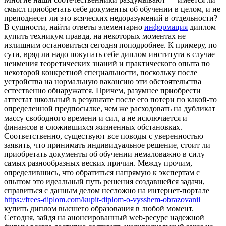
смысл приобретать себе документы об обучении в целом, и не
преподнесет ли это всяческих недоразумений в отдельности?
В сущности, найти ответы элементарно
информация
диплом
купить техникум правда, на некоторых моментах не
излишним остановиться сегодня поподробнее. К примеру, по
сути, вряд ли надо покупать себе диплом института в случае
неимения теоретических знаний и практического опыта по
некоторой конкретной специальности, поскольку после
устройства на нормальную вакансию эти обстоятельства
естественно обнаружатся. Причем, разумнее приобрести
аттестат школьный в результате после его потери по какой-то
определенной предпосылке, чем же расходовать на дубликат
массу свободного времени и сил, а не исключается и
финансов в сложившихся жизненных обстановках.
Соответственно, существуют все поводы с уверенностью
заявить, что принимать индивидуальное решение, стоит ли
приобретать документы об обучении немаловажно в силу
самых разнообразных веских причин. Между прочим,
определившись, что обратиться напрямую к экспертам с
опытом это идеальный путь решения создавшейся задачи,
справиться с данным делом несложно на интернет-портале
https://frees-diplom.com/kupit-diplom-o-vysshem-obrazovanii
купить диплом высшего образования в любой момент.
Сегодня, зайдя на анонсированный web-ресурс надежной