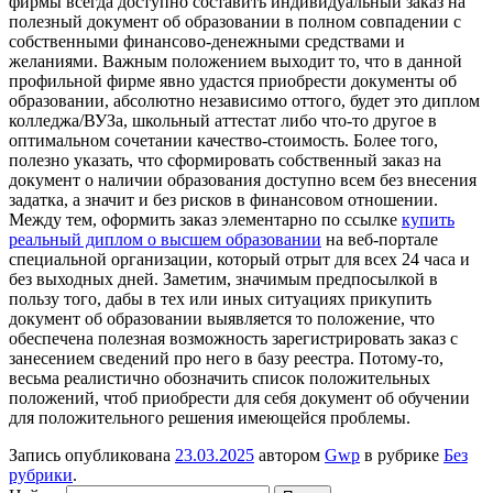
фирмы всегда доступно составить индивидуальный заказ на
полезный документ об образовании в полном совпадении с
собственными финансово-денежными средствами и
желаниями. Важным положением выходит то, что в данной
профильной фирме явно удастся приобрести документы об
образовании, абсолютно независимо оттого, будет это диплом
колледжа/ВУЗа, школьный аттестат либо что-то другое в
оптимальном сочетании качество-стоимость. Более того,
полезно указать, что сформировать собственный заказ на
документ о наличии образования доступно всем без внесения
задатка, а значит и без рисков в финансовом отношении.
Между тем, оформить заказ элементарно по ссылке
купить
реальный диплом о высшем образовании
на веб-портале
специальной организации, который отрыт для всех 24 часа и
без выходных дней. Заметим, значимым предпосылкой в
пользу того, дабы в тех или иных ситуациях прикупить
документ об образовании выявляется то положение, что
обеспечена полезная возможность зарегистрировать заказ с
занесением сведений про него в базу реестра. Потому-то,
весьма реалистично обозначить список положительных
положений, чтоб приобрести для себя документ об обучении
для положительного решения имеющейся проблемы.
Запись опубликована
23.03.2025
автором
Gwp
в рубрике
Без
рубрики
.