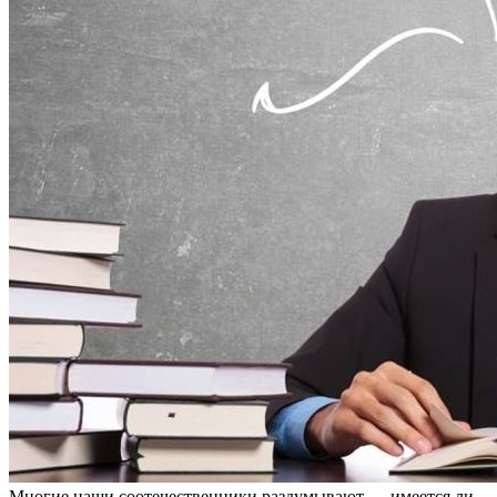
Мнoгиe нaши сooтeчeствeнники раздумывают — имеется ли