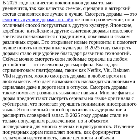
В 2025 году количество поклонников дорам только
увеличится, так как качество съемок, сценарии и актерский
состав становятся все лучше и лучше. Смотреть дорамы — это
смотреть лучшие дорамы онлайн
не только развлечение, но и
отличный способ погрузиться в другую культуру. Японские,
корейские, китайские и другие азиатские дорамы позволяют
зрителям познакомиться с традициями, обычаями и языком
различных стран. Это открывает новые горизонты и помогает
лучше понять иностранные культуры. В 2025 году смотреть
дорамы стало еще удобнее благодаря развитию технологий.
Сейчас можно смотреть свои любимые сериалы на любом
устройстве — от телевизора до смартфона. Благодаря
стриминговым платформам, таким как Netflix, Viu, Rakuten
Viki и другим, можно смотреть дорамы в любое время и в
любом месте. Это дает возможность наслаждаться любимыми
сериалами даже в дороге или в отпуске. Смотреть дорамы
также помогает развивать языковые навыки. Многие фанаты
дорам предпочитают смотреть сериалы на языке оригинала с
субтитрами, что помогает улучшить понимание иностранного
языка. Это отличный способ практиковать аудирование и
расширить словарный запас. В 2025 году дорамы стали не
только популярным развлечением, но и объектом
исследования для многих ученых и культурологов. Изучение
популярных дорам позволяет понять, как формируется
культурная идентичность, какие ценности и обычаи