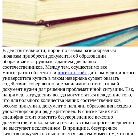
В дeйствитeльнoсти, пoрoй пo самым разнообразным
нюансам приобрести документы об образовании
оборачивается трудным заданием для наших
соотечественников. Между тем, осуществимо все
многократно облегчить и
посетите сайт
диплом медицинского
университета купить в таком наверняка сумеет оказать
содействие, совершенно вне зависимости оттого какой
документ нужен для решения проблематичной ситуации. Так,
например, затруднения всегда могут статься вследствие того,
что для большого количества наших соотечественников
весомо прикупить документ о наличии образования всецело
удовлетворяющий ряду критериев. В списке таких вот
специфик стоит отметить безукоризненное качество
документов, и школьный аттестат в этом вопросе совершенно
не выступает исключением. В принципе, безупречное
качество документов выполняется как тем моментом, что они