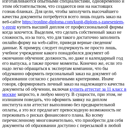
изготавливаются опытными специалистами, одновременно и
этим обстоятельством, что создаются они на настоящих
гознак-бланках. Для цели, чтобы заполучить высочайшего
качества документы потребуется всего лишь подать заказ на
веб-сайте
https://eonline-diploma.com/kupit-diplom-s-zaneseniem-
v-reestr
купить высший диплом от профессиональной фирмы
когда захочется. Выделим, что сделать собственный заказ не
сложность, из-за того, что для такого достаточно заполнить
онлайн-форму на web-сайте, приведя верные сведения/
данные. К примеру, следует подчеркнуть не просто лишь,
учебное учреждение какого понадобился документ об
окончании обучения: должность, но даже и календарный год
его выпуска, а также прочие моменты. Конечно же, если это
надо легко обращаться к экспертам компании, что бы
обдуманно оформить персональный заказ на документ об
образовании согласно с различными критериями. Иначе
говоря, сформировать личный заказ на надлежащего качества
документы об обучении, включая
купить аттестат за 11 класс в
москве
запросто, в любую минуту. В сущности, при этом, не
излишним поведать, что оформить заявку на диплом
института или аттестат выполнимо без предварительной
оплаты, а это все предлагает превосходную возможность не
переживать о рисках финансового плана. Ко всему
перечисленному многозначительно, что приобрести для себя
документы об образовании доступно с пересылкой в любой