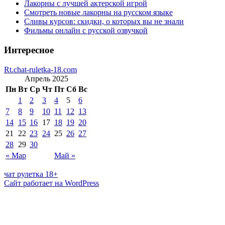
Лакорны с лучшей актерской игрой
Смотреть новые лакорны на русском языке
Сливы курсов: скидки, о которых вы не знали
Фильмы онлайн с русской озвучкой
Интересное
Rt.chat-ruletka-18.com
Апрель 2025
Пн
Вт
Ср
Чт
Пт
Сб
Вс
1
2
3
4
5
6
7
8
9
10
11
12
13
14
15
16
17
18
19
20
21
22
23
24
25
26
27
28
29
30
« Мар
Май »
чат рулетка 18+
Сайт работает на WordPress