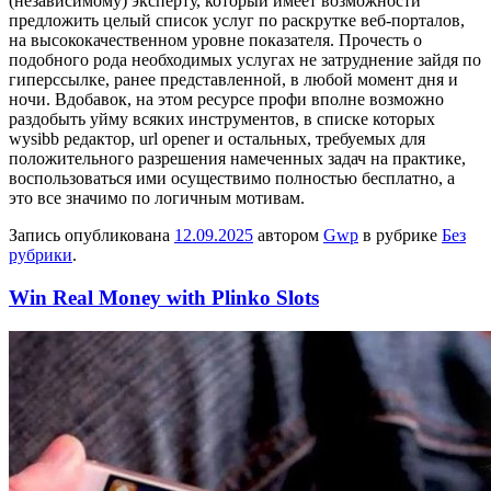
(независимому) эксперту, который имеет возможности
предложить целый список услуг по раскрутке веб-порталов,
на высококачественном уровне показателя. Прочесть о
подобного рода необходимых услугах не затруднение зайдя по
гиперссылке, ранее представленной, в любой момент дня и
ночи. Вдобавок, на этом ресурсе профи вполне возможно
раздобыть уйму всяких инструментов, в списке которых
wysibb редактор, url opener и остальных, требуемых для
положительного разрешения намеченных задач на практике,
воспользоваться ими осуществимо полностью бесплатно, а
это все значимо по логичным мотивам.
Запись опубликована
12.09.2025
автором
Gwp
в рубрике
Без
рубрики
.
Win Real Money with Plinko Slots