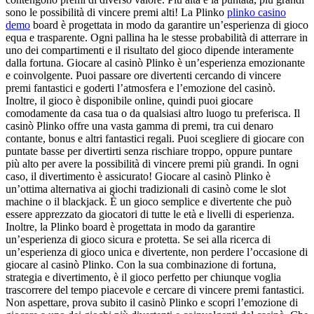
sono le possibilità di vincere premi alti! La Plinko
plinko casino
demo
board è progettata in modo da garantire un’esperienza di gioco
equa e trasparente. Ogni pallina ha le stesse probabilità di atterrare in
uno dei compartimenti e il risultato del gioco dipende interamente
dalla fortuna. Giocare al casinò Plinko è un’esperienza emozionante
e coinvolgente. Puoi passare ore divertenti cercando di vincere
premi fantastici e goderti l’atmosfera e l’emozione del casinò.
Inoltre, il gioco è disponibile online, quindi puoi giocare
comodamente da casa tua o da qualsiasi altro luogo tu preferisca. Il
casinò Plinko offre una vasta gamma di premi, tra cui denaro
contante, bonus e altri fantastici regali. Puoi scegliere di giocare con
puntate basse per divertirti senza rischiare troppo, oppure puntare
più alto per avere la possibilità di vincere premi più grandi. In ogni
caso, il divertimento è assicurato! Giocare al casinò Plinko è
un’ottima alternativa ai giochi tradizionali di casinò come le slot
machine o il blackjack. È un gioco semplice e divertente che può
essere apprezzato da giocatori di tutte le età e livelli di esperienza.
Inoltre, la Plinko board è progettata in modo da garantire
un’esperienza di gioco sicura e protetta. Se sei alla ricerca di
un’esperienza di gioco unica e divertente, non perdere l’occasione di
giocare al casinò Plinko. Con la sua combinazione di fortuna,
strategia e divertimento, è il gioco perfetto per chiunque voglia
trascorrere del tempo piacevole e cercare di vincere premi fantastici.
Non aspettare, prova subito il casinò Plinko e scopri l’emozione di