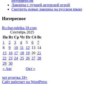
интерфейсом
Лакорны с лучшей актерской игрой
Смотреть новые лакорны на русском языке
Интересное
Rt.chat-ruletka-18.com
Сентябрь 2025
Пн
Вт
Ср
Чт
Пт
Сб
Вс
1
2
3
4
5
6
7
8
9
10
11
12
13
14
15
16
17
18
19
20
21
22
23
24
25
26
27
28
29
30
« Авг
Окт »
чат рулетка 18+
Сайт работает на WordPress