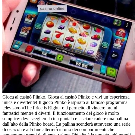
Gioca al casinò Plinko. Gioca al casinò Plinko e vivi un’esperienza
unica e divertente! Il gioco Plinko è ispirato al famoso programma
televisivo «The Price is Right» e ti permette di vincere premi
fantastici mentre ti diverti. Il funzionamento del gioco è molto
semplice: devi scegliere la tua puntata e lasciare cadere una pallina
dall’alto della Plinko board. La pallina scenderà attraverso una serie
di ostacoli e alla fine atterrerà in uno dei compartimenti che
contengono premi di diverso valore. Più alta è la puntata, più grandi