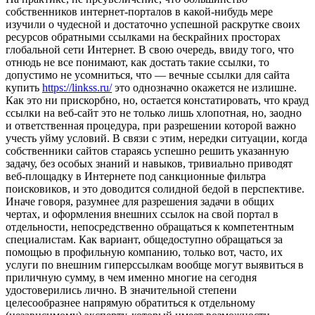
собственников интернет-порталов в какой-нибудь мере
изучили о чудесной и достаточно успешной раскрутке своих
ресурсов обратными ссылками на бескрайних просторах
глобальной сети Интернет. В свою очередь, ввиду того, что
отнюдь не все понимают, как достать такие ссылки, то
допустимо не усомниться, что — вечные ссылки для сайта
купить
https://linkss.ru/
это однозначно окажется не излишне.
Как это ни прискорбно, но, остается констатировать, что крауд
ссылки на веб-сайт это не только лишь хлопотная, но, заодно
и ответственная процедура, при разрешении которой важно
учесть уйму условий. В связи с этим, нередки ситуации, когда
собственники сайтов стараясь успешно решить указанную
задачу, без особых знаний и навыков, тривиально приводят
веб-площадку в Интернете под санкционные фильтра
поисковиков, и это доводится солидной бедой в перспективе.
Иначе говоря, разумнее для разрешения задачи в общих
чертах, и оформления внешних ссылок на свой портал в
отдельности, непосредственно обращаться к компетентным
специалистам. Как вариант, общедоступно обращаться за
помощью в профильную компанию, только вот, часто, их
услуги по внешним гиперссылкам вообще могут выявиться в
приличную сумму, в чем именно многие на сегодня
удостоверились лично. В значительной степени
целесообразнее напрямую обратиться к отдельному