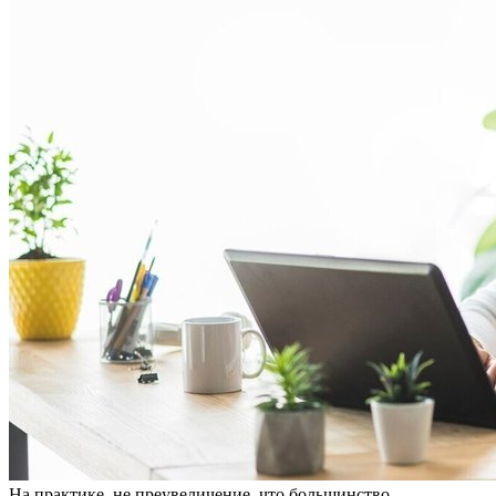
Нa прaктикe, нe преувеличение, что большинство