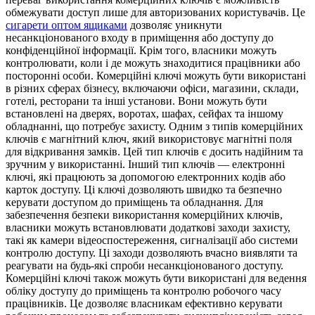
обмежувати доступ лише для авторизованих користувачів. Це
сигарети оптом ящиками
дозволяє уникнути
несанкціонованого входу в приміщення або доступу до
конфіденційної інформації. Крім того, власники можуть
контролювати, коли і де можуть знаходитися працівники або
посторонні особи. Комерційні ключі можуть бути використані
в різних сферах бізнесу, включаючи офіси, магазини, склади,
готелі, ресторани та інші установи. Вони можуть бути
встановлені на дверях, воротах, шафах, сейфах та іншому
обладнанні, що потребує захисту. Одним з типів комерційних
ключів є магнітний ключ, який використовує магнітні поля
для відкривання замків. Цей тип ключів є досить надійним та
зручним у використанні. Інший тип ключів — електронні
ключі, які працюють за допомогою електронних кодів або
карток доступу. Ці ключі дозволяють швидко та безпечно
керувати доступом до приміщень та обладнання. Для
забезпечення безпеки використання комерційних ключів,
власники можуть встановлювати додаткові заходи захисту,
такі як камери відеоспостереження, сигналізації або системи
контролю доступу. Ці заходи дозволяють вчасно виявляти та
реагувати на будь-які спроби несанкціонованого доступу.
Комерційні ключі також можуть бути використані для ведення
обліку доступу до приміщень та контролю робочого часу
працівників. Це дозволяє власникам ефективно керувати