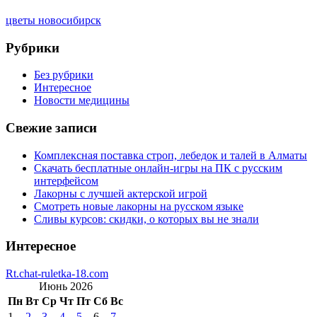
цветы новосибирск
Рубрики
Без рубрики
Интересное
Новости медицины
Свежие записи
Комплексная поставка строп, лебедок и талей в Алматы
Скачать бесплатные онлайн-игры на ПК с русским
интерфейсом
Лакорны с лучшей актерской игрой
Смотреть новые лакорны на русском языке
Сливы курсов: скидки, о которых вы не знали
Интересное
Rt.chat-ruletka-18.com
Июнь 2026
Пн
Вт
Ср
Чт
Пт
Сб
Вс
1
2
3
4
5
6
7