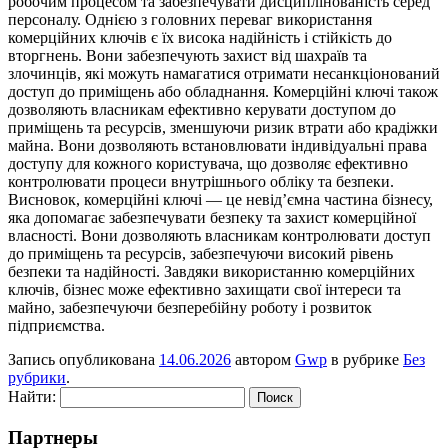
робочим процесом та забезпечувати дисциплінованість серед
персоналу. Однією з головних переваг використання
комерційних ключів є їх висока надійність і стійкість до
вторгнень. Вони забезпечують захист від шахраїв та
злочинців, які можуть намагатися отримати несанкціонований
доступ до приміщень або обладнання. Комерційні ключі також
дозволяють власникам ефективно керувати доступом до
приміщень та ресурсів, зменшуючи ризик втрати або крадіжки
майна. Вони дозволяють встановлювати індивідуальні права
доступу для кожного користувача, що дозволяє ефективно
контролювати процеси внутрішнього обліку та безпеки.
Висновок, комерційні ключі — це невід’ємна частина бізнесу,
яка допомагає забезпечувати безпеку та захист комерційної
власності. Вони дозволяють власникам контролювати доступ
до приміщень та ресурсів, забезпечуючи високий рівень
безпеки та надійності. Завдяки використанню комерційних
ключів, бізнес може ефективно захищати свої інтереси та
майно, забезпечуючи безперебійну роботу і розвиток
підприємства.
Запись опубликована
14.06.2026
автором
Gwp
в рубрике
Без
рубрики
.
Найти:
Партнеры