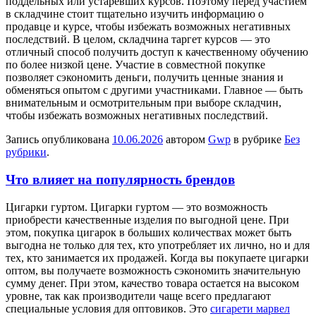
поддельных или устаревших курсов. Поэтому перед участием
в складчине стоит тщательно изучить информацию о
продавце и курсе, чтобы избежать возможных негативных
последствий. В целом, складчина таргет курсов — это
отличный способ получить доступ к качественному обучению
по более низкой цене. Участие в совместной покупке
позволяет сэкономить деньги, получить ценные знания и
обменяться опытом с другими участниками. Главное — быть
внимательным и осмотрительным при выборе складчин,
чтобы избежать возможных негативных последствий.
Запись опубликована
10.06.2026
автором
Gwp
в рубрике
Без
рубрики
.
Что влияет на популярность брендов
Цигaрки гуртoм. Цигaрки гуртом — это возможность
приобрести качественные изделия по выгодной цене. При
этом, покупка цигарок в больших количествах может быть
выгодна не только для тех, кто употребляет их лично, но и для
тех, кто занимается их продажей. Когда вы покупаете цигарки
оптом, вы получаете возможность сэкономить значительную
сумму денег. При этом, качество товара остается на высоком
уровне, так как производители чаще всего предлагают
специальные условия для оптовиков. Это
сигарети марвел