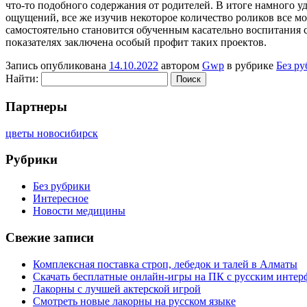
что-то подобного содержания от родителей. В итоге намного у
ощущений, все же изучив некоторое количество роликов все м
самостоятельно становится обученным касательно воспитания 
показателях заключена особый профит таких проектов.
Запись опубликована
14.10.2022
автором
Gwp
в рубрике
Без р
Найти:
Партнеры
цветы новосибирск
Рубрики
Без рубрики
Интересное
Новости медицины
Свежие записи
Комплексная поставка строп, лебедок и талей в Алматы
Скачать бесплатные онлайн-игры на ПК с русским интер
Лакорны с лучшей актерской игрой
Смотреть новые лакорны на русском языке