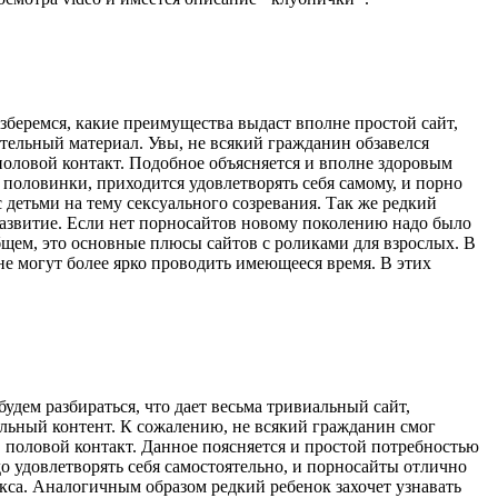
зберемся, какие преимущества выдаст вполне простой сайт,
ательный материал. Увы, не всякий гражданин обзавелся
половой контакт. Подобное объясняется и вполне здоровым
половинки, приходится удовлетворять себя самому, и порно
 детьми на тему сексуального созревания. Так же редкий
оразвитие. Если нет порносайтов новому поколению надо было
бщем, это основные плюсы сайтов с роликами для взрослых. В
не могут более ярко проводить имеющееся время. В этих
удем разбираться, что дает весьма тривиальный сайт,
ельный контент. К сожалению, не всякий гражданин смог
 половой контакт. Данное поясняется и простой потребностью
о удовлетворять себя самостоятельно, и порносайты отлично
екса. Аналогичным образом редкий ребенок захочет узнавать