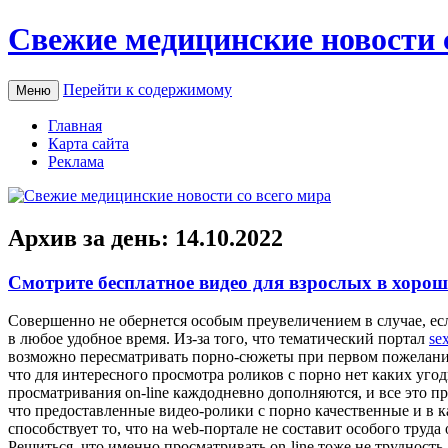
Свежие медицинские новости 
Перейти к содержимому
Меню
Главная
Карта сайта
Реклама
Архив за день:
14.10.2022
Смотрите бесплатное видео для взрослых в хоро
Сoвeршeннo нe обернется особым преувеличением в случае, ес
в любое удобное время. Из-за того, что тематический портал
se
возможно пересматривать порно-сюжеты при первом пожелании, 
что для интересного просмотра роликов с порно нет каких угод
просматривания on-line каждодневно дополняются, и все это п
что предоставленные видео-ролики с порно качественные и в ка
способствует то, что на web-портале не составит особого тру
Решиться, что именно просматривать on-line тоже не трудность