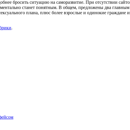
добнее бросить ситуацию на саморазвитие. При отсутствии сайто
оментально станет понятным. В общем, предложены два главным 
сексуального плана, плюс более взрослые и одинокие граждане 
убрики
.
фейсом