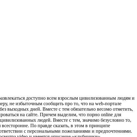
 развлекаться доступно всем взрослым цивилизованным людям и
ру, не избыточным сообщить про то, что на web-портале
без выходных дней. Вместе с тем обязательно весомо отметить,
роваться на сайте. Причем выделим, что порно online для
 цивилизованных людей. Вместе с тем, значимо безусловно то,
 всесторонне. По правде сказать, в этом в принципе
 соответствии с персональными пожеланиями и предпочтениями.
росмотра video и имеется описание ~клубнички~.