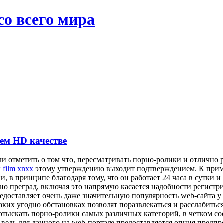
со всего мира
шем HD качестве
ли отметить о том что, пересматривать порно-ролики и отлично
x film xnxx
этому утверждению выходит подтверждением. К приме
в принципе благодаря тому, что он работает 24 часа в сутки и 
но преград, включая это напрямую касается надобности регистри
редоставляет очень даже значительную популярность web-сайта у
ких угодно обстановках позволят поразвлекаться и расслабиться
да отыскать порно-ролики самых различных категорий, в четком
, ведь для данного на web-портале предоставляется опция предп