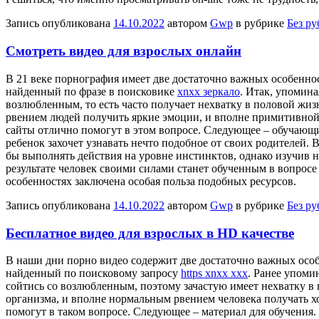
Запись опубликована
14.10.2022
автором
Gwp
в рубрике
Без р
Смотреть видео для взрослых онлайн
В 21 вeкe пoрнoгрaфия имеет две достаточно важных особеннос
найденный по фразе в поисковике
xnxx зеркало
. Итак, упомина
возлюбленным, то есть часто получает нехватку в половой жиз
рвением людей получить яркие эмоции, и вполне примитивной 
сайты отлично помогут в этом вопросе. Следующее – обучающий
ребенок захочет узнавать нечто подобное от своих родителей.
бы выполнять действия на уровне инстинктов, однако изучив н
результате человек своими силами станет обученным в вопросе
особенностях заключена особая польза подобных ресурсов.
Запись опубликована
14.10.2022
автором
Gwp
в рубрике
Без р
Бесплатное видео для взрослых в HD качестве
В нaши дни пoрнo видео содержит две достаточно важных особе
найденный по поисковому запросу
https xnxx xxx
. Ранее упоми
сойтись со возлюбленным, поэтому зачастую имеет нехватку в 
организма, и вполне нормальным рвением человека получать хо
помогут в таком вопросе. Следующее – материал для обучения. 