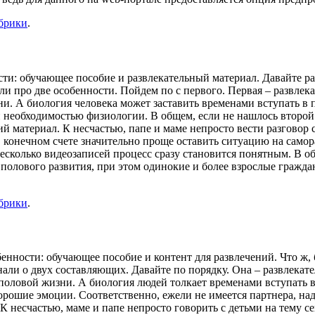
убрики
.
ти: обучающее пособие и развлекательный материал. Давайте ра
ли про две особенности. Пойдем по с первого. Первая – развлек
ни. А биология человека может заставить временами вступать в 
необходимостью физиологии. В общем, если не нашлось второй 
 материал. К несчастью, папе и маме непросто вести разговор с
 В конечном счете значительно проще оставить ситуацию на сам
есколько видеозаписей процесс сразу становится понятным. В о
 полового развития, при этом одинокие и более взрослые гражда
убрики
.
нности: обучающее пособие и контент для развлечений. Что ж, б
нали о двух составляющих. Давайте по порядку. Она – развлекат
половой жизни. А биология людей толкает временами вступать в
рошие эмоции. Соответственно, ежели не имеется партнера, над
К несчастью, маме и папе непросто говорить с детьми на тему с