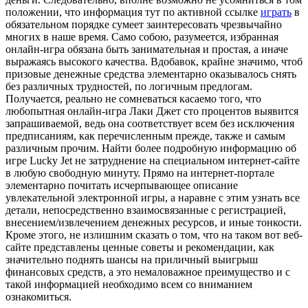
положении, что информация тут по активной ссылке
играть
в
обязательном порядке сумеет заинтересовать чрезвычайно
многих в наше время. Само собою, разумеется, избранная
онлайн-игра обязана быть занимательная и простая, а иначе
выражаясь высокого качества. Вдобавок, крайне значимо, чтоб
призовые денежные средства элементарно оказывалось снять
без различных трудностей, по логичным предлогам.
Получается, реально не сомневаться касаемо того, что
любопытная онлайн-игра Лаки Джет сто процентов выявится
запрашиваемой, ведь она соответствует всем без исключения
предписаниям, как перечисленным прежде, также и самым
различным прочим. Найти более подробную информацию об
игре Lucky Jet не затруднение на специальном интернет-сайте
в любую свободную минуту. Прямо на интернет-портале
элементарно почитать исчерпывающее описание
увлекательной электронной игры, а наравне с этим узнать все
детали, непосредственно взаимосвязанные с регистрацией,
внесением/извлечением денежных ресурсов, и иные тонкости.
Кроме этого, не излишним сказать о том, что на таком вот веб-
сайте представлены ценные советы и рекомендации, как
значительно поднять шансы на приличный выигрыш
финансовых средств, а это немаловажное преимущество и с
такой информацией необходимо всем со вниманием
ознакомиться.