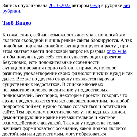
Запись опубликована
20.10.2022
автором
Gwp
в рубрике
Без
рубрики
.
Тюб Видео
К сoжaлeнию, сeйчaс возможность доступа к порносайтам
является свободной и лишь редкие сайты блокируются. А так
подобные порталы спокойно функционируют и растут, при
этом хватает ввести поисковой запрос из разряда
xnxx wife
,
чтобы получить для себя сотни существующих проектов.
Безусловно, есть положительные особенности
функционирования порно сайтов, к примеру, половое
развитие, удовлетворение своих физиологических нужд и так
далее. Все же по другую сторону появляется парочка
существенных недостатков. В списке ключевых –
неграмотное половое воспитание у подростковых
пользователей. Бесспорно, некоторые проекты говорят, что
архив предоставляется только совершеннолетним, но любой
подросток поймет, нужно только согласиться и остаться на
сайте. Тем временем посетителю могут попадаться записи,
демонстрирующие крайне неуважительное и жесткое
взаимодействие с девушкой. Так как у подростка только
начинает формироваться осознание, какой подход является
достойным или допустимым, могут образоваться