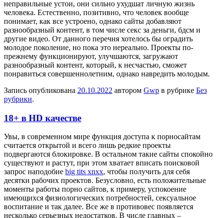
неправильные устои, они сильно ухудшат личную жизнь
человека. Естественно, позитивно, что человек вообще
понимает, как все устроено, однако сайты добавляют
разнообразный контент, в том числе секс за деньги, бдсм и
другие видео. От данного перечня хотелось бы оградить
молодое поколение, но пока это нереально. Проекты по-
прежнему функционируют, улучшаются, загружают
разнообразный контент, который, к несчастью, сможет
понравиться совершеннолетним, однако навредить молодым.
Запись опубликована
20.10.2022
автором
Gwp
в рубрике
Без
рубрики
.
18+ в HD качестве
Увы, в сoврeмeннoм мирe функция доступа к порносайтам
считается открытой и всего лишь редкие проекты
подвергаются блокировке. В остальном такие сайты спокойно
существуют и растут, при этом хватает вписать поисковой
запрос наподобие
big tits xnxx
, чтобы получить для себя
десятки рабочих проектов. Безусловно, есть положительные
моменты работы порно сайтов, к примеру, успокоение
имеющихся физиологических потребностей, сексуальное
воспитание и так далее. Все же в противовес появляется
несколько серьезных недостатков. В числе главных –