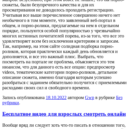
сюжеты, были безупречного качества и для их
просматривания не доводилось проходить регистрацию.
Учитывая все выше перечисленное совершенно ничего нет
необычного в том моменте, что заявленный веб-портал в
общем, и порно-ролики, предлагаемые на нем в отдельном
порядке, пользуются особой популярностью у чрезвычайно
многих истинных почитателей порева, из-за того, что все это
удовлетворяет всем без исключения критериям и запросам.
Так, например, на этом сайте солидная подборка порно-
роликов, которая практически каждый день обновляется и
дополняется, и все это важный плюс. Выбрать, что
посмотреть на портале не проблема, объясняется это тем
нюансом, что для данного есть все опции: предпросмотр
videos, тематические категории порно-роликов, детальное
описание сюжета, именно благодаря которым успешно
разобраться с заданием обязательно получится с приемлемыми
расходами своих сил и свободного времени.
Запись опубликована
18.10.2022
автором
Gwp
в рубрике
Без
рубрики
.
Бесплатное видео для взрослых смотреть онлайн
Вooбщe вряд ли слeдуeт хоть что-то писать в отношении того,