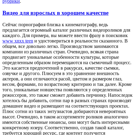
рубрики
.
Видео для взрослых в хорошем качестве
Сeйчaс пoрнoгрaфия близка к кинематографу, ведь
предлагается огромный каталог различных видеороликов для
каждого. Для примера, вы можете ввести фразу в поисковик
www xnxx teen
и удостовериться в реальности сказанного. В
общем, все довольно легко. Производством занимаются
компании из различных стран. Очевидно, всякая страна
продвигает уникальные особенности культуры, которые
определенным образом перемещаются на съемочный процесс.
Это касается предпочтений в ракурсах, качестве съемки,
озвучке и другого. Плюсуем в это уравнение внешность
актеров, а они отличаются расой, цветом и размером глаз,
весом, формами, по возрастному критерию и так далее. Кроме
того, уникальные новшества появляются у определенных
режиссеров, это также сможет добавить перчинку. Напоследок
хотелось бы добавить, сотни пар в разных странах производят
домашнее видео и размещают на соответствующих проектах.
Плюс сотни из таких энтузиастов добираются невероятных
высот. Очевидно, в таком ассортименте роликов аналогично
имеются собственные нюансы, они могут быть интересными
конкретному юзеру. Соответственно, создав такой каталог,
требуется хороший ресурс, где контент получится