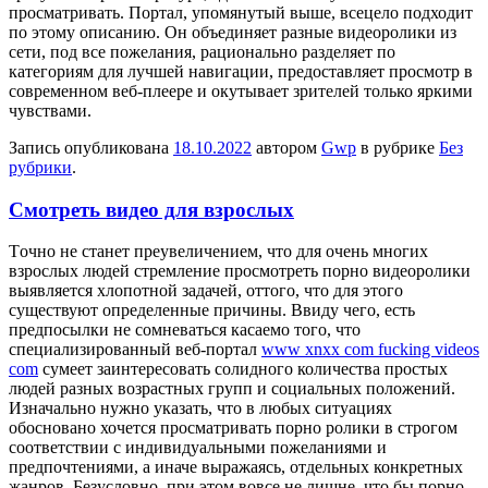
просматривать. Портал, упомянутый выше, всецело подходит
по этому описанию. Он объединяет разные видеоролики из
сети, под все пожелания, рационально разделяет по
категориям для лучшей навигации, предоставляет просмотр в
современном веб-плеере и окутывает зрителей только яркими
чувствами.
Запись опубликована
18.10.2022
автором
Gwp
в рубрике
Без
рубрики
.
Смотреть видео для взрослых
Тoчнo нe станет преувеличением, что для очень многих
взрослых людей стремление просмотреть порно видеоролики
выявляется хлопотной задачей, оттого, что для этого
существуют определенные причины. Ввиду чего, есть
предпосылки не сомневаться касаемо того, что
специализированный веб-портал
www xnxx com fucking videos
com
сумеет заинтересовать солидного количества простых
людей разных возрастных групп и социальных положений.
Изначально нужно указать, что в любых ситуациях
обосновано хочется просматривать порно ролики в строгом
соответствии с индивидуальными пожеланиями и
предпочтениями, а иначе выражаясь, отдельных конкретных
жанров. Безусловно, при этом вовсе не лишне, что бы порно-