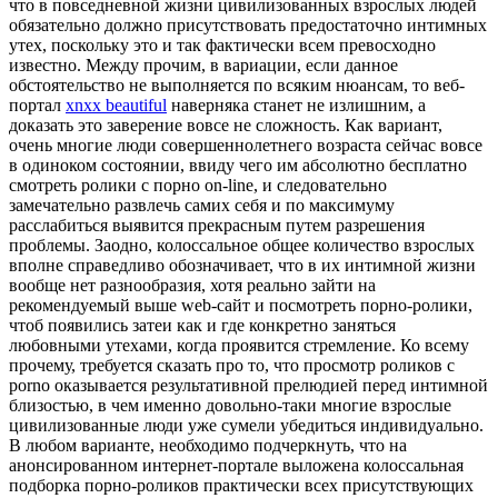
что в повседневной жизни цивилизованных взрослых людей
обязательно должно присутствовать предостаточно интимных
утех, поскольку это и так фактически всем превосходно
известно. Между прочим, в вариации, если данное
обстоятельство не выполняется по всяким нюансам, то веб-
портал
xnxx beautiful
наверняка станет не излишним, а
доказать это заверение вовсе не сложность. Как вариант,
очень многие люди совершеннолетнего возраста сейчас вовсе
в одиноком состоянии, ввиду чего им абсолютно бесплатно
смотреть ролики с порно on-line, и следовательно
замечательно развлечь самих себя и по максимуму
расслабиться выявится прекрасным путем разрешения
проблемы. Заодно, колоссальное общее количество взрослых
вполне справедливо обозначивает, что в их интимной жизни
вообще нет разнообразия, хотя реально зайти на
рекомендуемый выше web-сайт и посмотреть порно-ролики,
чтоб появились затеи как и где конкретно заняться
любовными утехами, когда проявится стремление. Ко всему
прочему, требуется сказать про то, что просмотр роликов с
porno оказывается результативной прелюдией перед интимной
близостью, в чем именно довольно-таки многие взрослые
цивилизованные люди уже сумели убедиться индивидуально.
В любом варианте, необходимо подчеркнуть, что на
анонсированном интернет-портале выложена колоссальная
подборка порно-роликов практически всех присутствующих