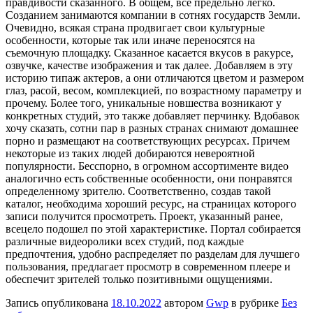
правдивости сказанного. В общем, все предельно легко.
Созданием занимаются компании в сотнях государств Земли.
Очевидно, всякая страна продвигает свои культурные
особенности, которые так или иначе переносятся на
съемочную площадку. Сказанное касается вкусов в ракурсе,
озвучке, качестве изображения и так далее. Добавляем в эту
историю типаж актеров, а они отличаются цветом и размером
глаз, расой, весом, комплекцией, по возрастному параметру и
прочему. Более того, уникальные новшества возникают у
конкретных студий, это также добавляет перчинку. Вдобавок
хочу сказать, сотни пар в разных странах снимают домашнее
порно и размещают на соответствующих ресурсах. Причем
некоторые из таких людей добираются невероятной
популярности. Бесспорно, в огромном ассортименте видео
аналогично есть собственные особенности, они понравятся
определенному зрителю. Соответственно, создав такой
каталог, необходима хороший ресурс, на страницах которого
записи получится просмотреть. Проект, указанный ранее,
всецело подошел по этой характеристике. Портал собирается
различные видеоролики всех студий, под каждые
предпочтения, удобно распределяет по разделам для лучшего
пользования, предлагает просмотр в современном плеере и
обеспечит зрителей только позитивными ощущениями.
Запись опубликована
18.10.2022
автором
Gwp
в рубрике
Без