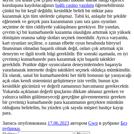
kuruluşuna kaydolacağınızı
bağlı casino yazılımı
öğrenebilirsiniz
çünkü bu bir keşif değildir, kesinlikle belirli bir miktar para
kazanmak için tüm sitelerde çalışmaz. Tabii ki, anlaşılır bir şekilde
eğlenmek ve gerçek para kazanmanın yanı sıra şans oyunları
seçimine de tüm ciddiyetle yaklaşılması gerekiyor. Bir yandan,
çevrim içi bir kumarhanede kazanma olasılığını artırmak için yüksek
dönüşüm oranına sahip slotları seçmek önemlidir. Ayrıca varyantta,
kart oyunları seçilirse, o zaman elbette oyun hesabında bireysel
finansman olmadan başarılı olmak değil, onları çok artırmak için
deneyim ve ilgili teorik bilgi gereklidir. Bir sonraki aşamada, en iyi
çevrimiçi kumarhanede para kazanmak için başarılı taktikler
gereklidir. Pratikte diğer oyuncuların deneyimlerinden başarıyla
yararlanarak internette doğru taktikleri seçmek oldukça mümkündür.
Ek olarak, sanal bir kumarhanedeki her türlü bonusun işe yarayacağı
açık olan kendi sisteminizi geliştirmeye izin verilir, bunun için
kesinlikle gücünüzü ve değerli zamanınızı harcamanız gerekecektir.
Yukarıda açıklanan değerli ipuçlarını dikkate almanız gereken ve
yalnızca talihin gülümseyeceği gerçeğine güvenmemeniz gereken
bir çevrimiçi kumarhanede para kazanmanın gerçekten mümkün
olduğunu belirtelim, bu yüzden çok sayıda müşteri basitçe kayıp
para.
Запись опубликована
17.06.2023
автором
Gwp
в рубрике
Без
рубрики
.