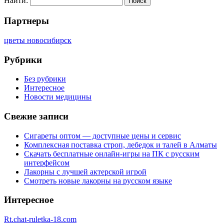
Найти:
Партнеры
цветы новосибирск
Рубрики
Без рубрики
Интересное
Новости медицины
Свежие записи
Сигареты оптом — доступные цены и сервис
Комплексная поставка строп, лебедок и талей в Алматы
Скачать бесплатные онлайн-игры на ПК с русским
интерфейсом
Лакорны с лучшей актерской игрой
Смотреть новые лакорны на русском языке
Интересное
Rt.chat-ruletka-18.com