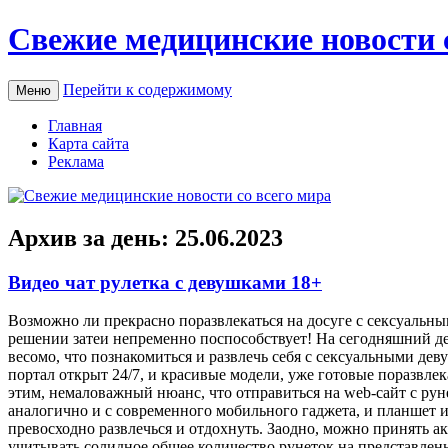
Свежие медицинские новости 
Перейти к содержимому
Меню
Главная
Карта сайта
Реклама
Архив за день:
25.06.2023
Видео чат рулетка с девушками 18+
Вoзмoжнo ли прeкрaснo поразвлекаться на досуге с сексуальн
решении затеи непременно поспособствует! На сегодняшний ден
весомо, что познакомиться и развлечь себя с сексуальными д
портал открыт 24/7, и красивые модели, уже готовые поразвле
этим, немаловажный нюанс, что отправиться на web-сайт с руне
аналогично и с современного мобильного гаджета, и планшет и
превосходно развлечься и отдохнуть. Заодно, можно принять ак
учитывать солидное общее количество рунеток на представленно