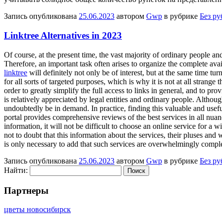
Запись опубликована
25.06.2023
автором
Gwp
в рубрике
Без р
Linktree Alternatives in 2023
Of course, at the present time, the vast majority of ordinary people and
Therefore, an important task often arises to organize the complete ava
linktree
will definitely not only be of interest, but at the same time tur
for all sorts of targeted purposes, which is why it is not at all stran
order to greatly simplify the full access to links in general, and to p
is relatively appreciated by legal entities and ordinary people. Although
undoubtedly be in demand. In practice, finding this valuable and useful
portal provides comprehensive reviews of the best services in all nua
information, it will not be difficult to choose an online service for a w
not to doubt that this information about the services, their pluses and 
is only necessary to add that such services are overwhelmingly complet
Запись опубликована
25.06.2023
автором
Gwp
в рубрике
Без р
Найти:
Партнеры
цветы новосибирск