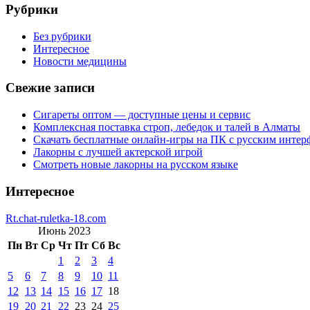
Рубрики
Без рубрики
Интересное
Новости медицины
Свежие записи
Сигареты оптом — доступные цены и сервис
Комплексная поставка строп, лебедок и талей в Алматы
Скачать бесплатные онлайн-игры на ПК с русским интер
Лакорны с лучшей актерской игрой
Смотреть новые лакорны на русском языке
Интересное
Rt.chat-ruletka-18.com
Июнь 2023
Пн
Вт
Ср
Чт
Пт
Сб
Вс
1
2
3
4
5
6
7
8
9
10
11
12
13
14
15
16
17
18
19
20
21
22
23
24
25