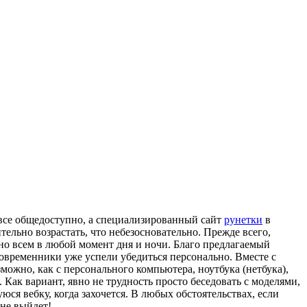
 все общедоступно, а специализированный сайт
рунетки
в
ельно возрастать, что небезосновательно. Прежде всего,
но всем в любой момент дня и ночи. Благо предлагаемый
современники уже успели убедиться персонально. Вместе с
можно, как с персонального компьютера, ноутбука (нетбука),
Как вариант, явно не трудность просто беседовать с моделями,
ся вебку, когда захочется. В любых обстоятельствах, если
 не выйдет!