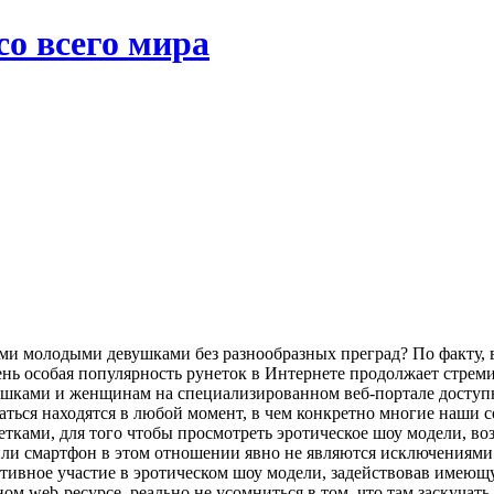
со всего мира
ыми молодыми девушками без разнообразных преград? По факту,
ь особая популярность рунеток в Интернете продолжает стремит
евушками и женщинам на специализированном веб-портале доступ
каться находятся в любой момент, в чем конкретно многие наши 
тками, для того чтобы просмотреть эротическое шоу модели, воз
ли смартфон в этом отношении явно не являются исключениями. 
тивное участие в эротическом шоу модели, задействовав имеющую
м web-ресурсе, реально не усомниться в том, что там заскучать