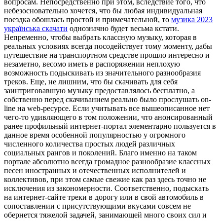
вопросам. Непосредственно при этом, вследствие того, что
небезосновательно хочется, что бы любая индивидуальная
поездка обошлась простой и примечательной, то
музика 2023
українська скачати
однозначно будет весьма кстати.
Непременно, чтобы выбрать классную музыку, которая в
реальных условиях всегда посодействует тому моменту, дабы
путешествие на транспортном средстве прошло интересно и
незаметно, весомо иметь в распоряжении неплохую
возможность подыскивать из значительного разнообразия
треков. Еще, не лишним, что бы скачивать для себя
заинтриговавшую музыку предоставлялось бесплатно, а
собственно перед скачиванием реально было прослушать on-
line на web-ресурсе. Если учитывать все вышеописанное нет
чего-то удивляющего в том положении, что анонсированный
ранее профильный интернет-портал элементарно пользуется в
данное время особенной популярностью у огромного
численного количества простых людей различных
социальных рангов и поколений. Благо именно на таком
портале абсолютно всегда громадное разнообразие классных
песен иностранных и отечественных исполнителей и
коллективов, при этом самые свежие как раз здесь точно не
исключения из закономерности. Соответственно, подыскать
на интернет-сайте треки в дорогу или в свой автомобиль в
сопоставлении с присутствующими вкусами совсем не
обернется тяжелой задачей, занимающей много своих сил и