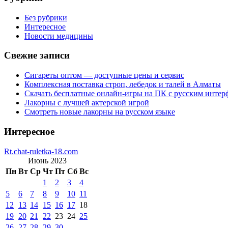
Без рубрики
Интересное
Новости медицины
Свежие записи
Сигареты оптом — доступные цены и сервис
Комплексная поставка строп, лебедок и талей в Алматы
Скачать бесплатные онлайн-игры на ПК с русским интер
Лакорны с лучшей актерской игрой
Смотреть новые лакорны на русском языке
Интересное
Rt.chat-ruletka-18.com
Июнь 2023
Пн
Вт
Ср
Чт
Пт
Сб
Вс
1
2
3
4
5
6
7
8
9
10
11
12
13
14
15
16
17
18
19
20
21
22
23
24
25
26
27
28
29
30