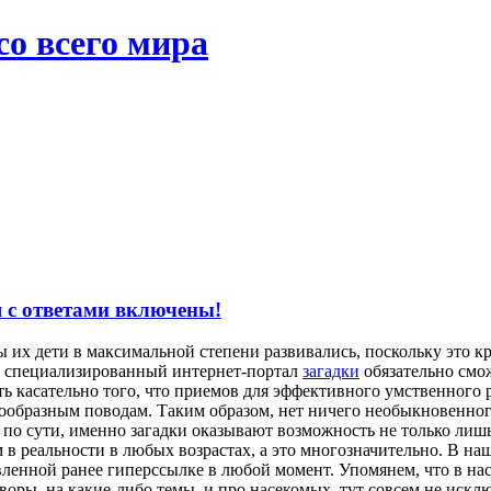
со всего мира
я с ответами включены!
ы их дети в максимальной степени развивались, поскольку это 
то специализированный интернет-портал
загадки
обязательно смо
 касательно того, что приемов для эффективного умственного ра
образным поводам. Таким образом, нет ничего необыкновенного
по сути, именно загадки оказывают возможность не только лишь 
в реальности в любых возрастах, а это многозначительно. В на
явленной ранее гиперссылке в любой момент. Упомянем, что в н
оры, на какие-либо темы, и про насекомых, тут совсем не исклю