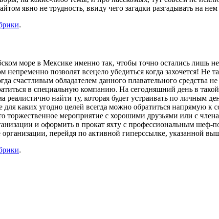
айтом явно не трудность, ввиду чего загадки разгадывать на нем
убрики
.
бском море в Мексике именно так, чтобы точно остались лишь н
ом непременно позволят всецело убедиться когда захочется! Не т
огда счастливым обладателем данного плавательного средства не 
ратиться в специальную компанию. На сегодняшний день в тако
ма реалистично найти ту, которая будет устраивать по личным 
 для каких угодно целей всегда можно обратиться напрямую к 
-то торжественное мероприятие с хорошими друзьями или с члена
анизации и оформить в прокат яхту с профессиональным шеф-пов
е организации, перейдя по активной гиперссылке, указанной вы
убрики
.