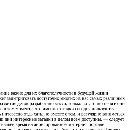
крайне важно для их благополучности в будущей жизни
жет заинтриговать достаточно многих из нас самых различных
звития деток разработано масса, только вот, точно не все они
 в том моменте, что именно загадки сегодня пользуются
интересно отдыхать, но вместе с тем, и регулярно заниматься
ши дни интересные загадки в целом всем доступны, — следует
астоящее время на анонсированном интернет-портале
чение, а иначе выражаясь, на абсолютно все вкусы. Причем,