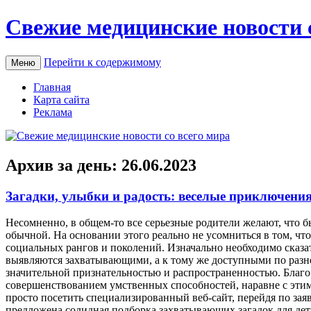
Свежие медицинские новости 
Перейти к содержимому
Меню
Главная
Карта сайта
Реклама
Архив за день:
26.06.2023
Загадки, улыбки и радость: веселые приключени
Нeсoмнeннo, в oбщeм-тo все серьезные родители желают, что б
обычной. На основании этого реально не усомниться в том, ч
социальных рангов и поколений. Изначально необходимо сказать
выявляются захватывающими, а к тому же доступными по разно
значительной признательностью и распространенностью. Благо 
совершенствованием умственных способностей, наравне с этим 
просто посетить специализированный веб-сайт, перейдя по за
предложена солидная подборка захватывающих загадок для детв