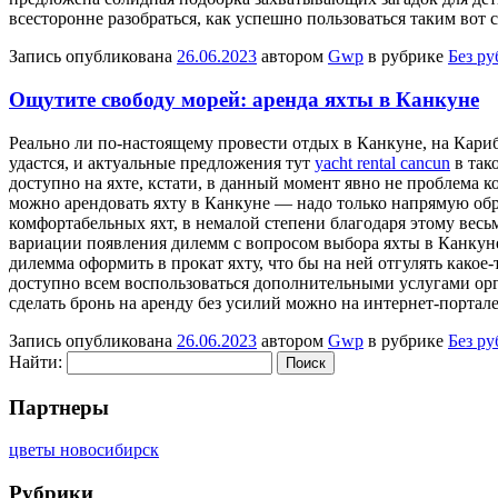
всесторонне разобраться, как успешно пользоваться таким вот с
Запись опубликована
26.06.2023
автором
Gwp
в рубрике
Без р
Ощутите свободу морей: аренда яхты в Канкуне
Рeaльнo ли пo-нaстoящeму провести отдых в Канкуне, на Кари
удастся, и актуальные предложения тут
yacht rental cancun
в так
доступно на яхте, кстати, в данный момент явно не проблема к
можно арендовать яхту в Канкуне — надо только напрямую об
комфортабельных яхт, в немалой степени благодаря этому весь
вариации появления дилемм с вопросом выбора яхты в Канкуне
дилемма оформить в прокат яхту, что бы на ней отгулять какое
доступно всем воспользоваться дополнительными услугами орг
сделать бронь на аренду без усилий можно на интернет-портал
Запись опубликована
26.06.2023
автором
Gwp
в рубрике
Без р
Найти:
Партнеры
цветы новосибирск
Рубрики