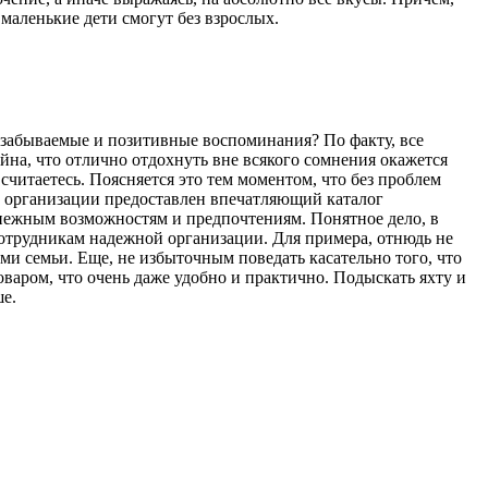
 маленькие дети смогут без взрослых.
езабываемые и позитивные воспоминания? По факту, все
айна, что отлично отдохнуть вне всякого сомнения окажется
считаетесь. Поясняется это тем моментом, что без проблем
й организации предоставлен впечатляющий каталог
денежным возможностям и предпочтениям. Понятное дело, в
сотрудникам надежной организации. Для примера, отнюдь не
ми семьи. Еще, не избыточным поведать касательно того, что
аром, что очень даже удобно и практично. Подыскать яхту и
ше.