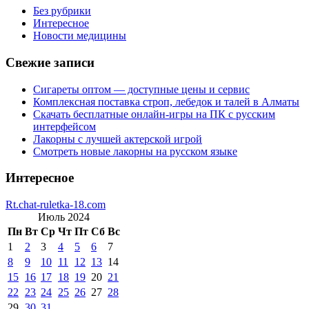
Без рубрики
Интересное
Новости медицины
Свежие записи
Сигареты оптом — доступные цены и сервис
Комплексная поставка строп, лебедок и талей в Алматы
Скачать бесплатные онлайн-игры на ПК с русским
интерфейсом
Лакорны с лучшей актерской игрой
Смотреть новые лакорны на русском языке
Интересное
Rt.chat-ruletka-18.com
Июль 2024
Пн
Вт
Ср
Чт
Пт
Сб
Вс
1
2
3
4
5
6
7
8
9
10
11
12
13
14
15
16
17
18
19
20
21
22
23
24
25
26
27
28
29
30
31