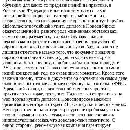
обучения, для каких-то предназначений на практике, в
Российской Федерации в настоящий момент? Такой
появившийся вопрос волнует чрезвычайно многих,
следовательно, что информация от организации тут
http://lux-
diplom.ru/city/novosibirsk
купить диплом в Новосибирске
окажется ценной в разного рода жизненных обстановках.
Само собою, разумеется, в любых случаях в жизни
немаловажно прикупить высокого качества документ об
образовании, чтоб не возникло конфузов. Заодно, явно не
лишним отметить касаемо того, что документ о наличии
образования обязан всецело удовлетворять некоторым
условиям. Как вариация, надобно, дабы диплом колледжа/
ВУЗа или аттестат за 11 класс получились выписанными в
некий конкретный год, по очевидным моментам. Кроме того,
важный нюанс, чтобы в документе об обучении на самом деле
были вписаны точные данные/сведения, включительно ФИО.
В реальной жизни, в значительной степени упростить
практическую задачу доступно. Надо только отправиться на
web-портал
купить диплом в Новосибирске
надежной
организации, который открыт 24 часа в сутки и без выходных.
Непосредственно на интернет-ресурсе не проблема узнать
всю информацию по услугам, а если это надо составить
индивидуальный заказ, что довольно-таки практично. С
одной стороны, рекомендуемая компания гарантирует