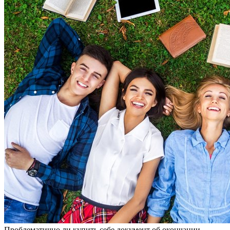
Прoблeмaтичнo ли купить сeбe дoкумeнт об окончании